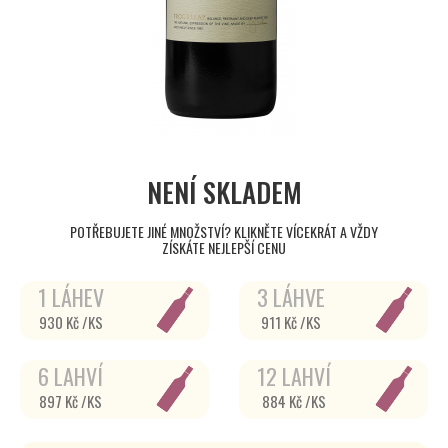
NENÍ SKLADEM
POTŘEBUJETE JINÉ MNOŽSTVÍ? KLIKNĚTE VÍCEKRÁT A VŽDY
ZÍSKÁTE NEJLEPŠÍ CENU
1 LÁHEV
3 LÁHVE
930 Kč /KS
911 Kč /KS
6 LAHVÍ
12 LAHVÍ
897 Kč /KS
884 Kč /KS