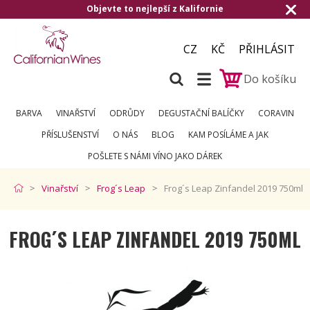
evte to nejlepší z Kalifornie
Doručení zda
CZ
KČ
PŘIHLÁSIT
Do košíku
BARVA
VINAŘSTVÍ
ODRŮDY
DEGUSTAČNÍ BALÍČKY
CORAVIN
PŘÍSLUŠENSTVÍ
O NÁS
BLOG
KAM POSÍLÁME A JAK
POŠLETE S NÁMI VÍNO JAKO DÁREK
Vinařství
Frog´s Leap
Frog´s Leap Zinfandel 2019 750ml
FROG´S LEAP ZINFANDEL 2019 750ML