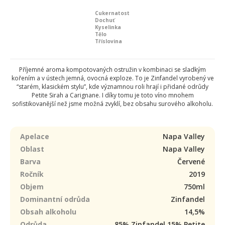
Cukernatost
Dochuť
Kyselinka
Tělo
Tříslovina
Příjemné aroma kompotovaných ostružin v kombinaci se sladkým
kořením a v ústech jemná, ovocná exploze. To je Zinfandel vyrobený ve
“starém, klasickém stylu”, kde významnou roli hrají i přidané odrůdy
Petite Sirah a Carignane. I díky tomu je toto víno mnohem
sofistikovanější než jsme možná zvyklí, bez obsahu surového alkoholu.
Apelace
Napa Valley
Oblast
Napa Valley
Barva
Červené
Ročník
2019
Objem
750ml
Dominantní odrůda
Zinfandel
Obsah alkoholu
14,5%
Odrůda
85% Zinfandel 15% Petite