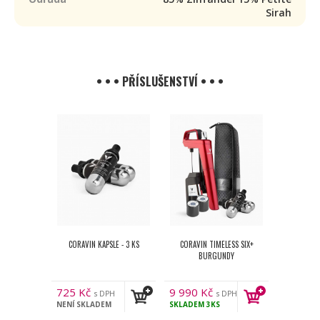
Sirah
• • • PŘÍSLUŠENSTVÍ • • •
CORAVIN KAPSLE - 3 KS
CORAVIN TIMELESS SIX+
BURGUNDY
725
Kč
9 990
Kč
s DPH
s DPH
NENÍ SKLADEM
SKLADEM
3KS