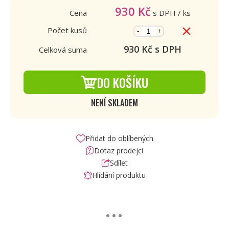
930
Kč
Cena
s DPH
/ ks
Počet kusů
-
+
930
Kč s DPH
Celková suma
DO KOŠÍKU
NENÍ SKLADEM
Přidat do oblíbených
Dotaz prodejci
Sdílet
Hlídání produktu