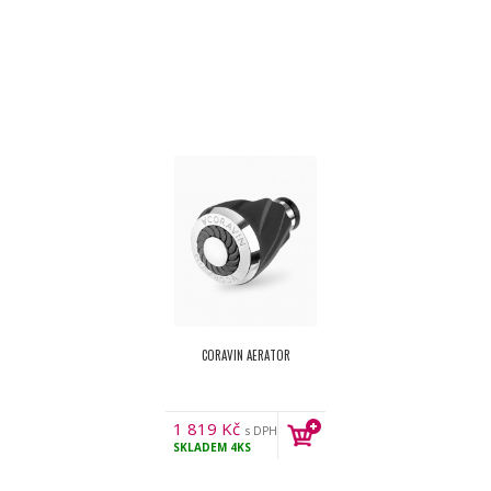
CORAVIN AERATOR
1 819
Kč
s DPH
SKLADEM
4KS