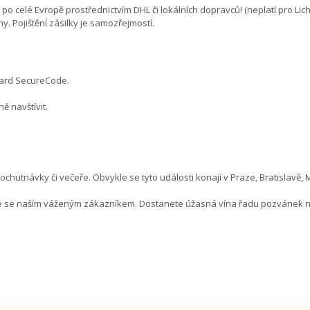
celé Evropě prostřednictvím DHL či lokálních dopravců! (neplatí pro Licht
 Pojištění zásilky je samozřejmostí.
rCard SecureCode.
ě navštívit.
ochutnávky či večeře. Obvykle se tyto události konají v Praze, Bratislav
e se naším váženým zákazníkem. Dostanete úžasná vína řadu pozvánek na 