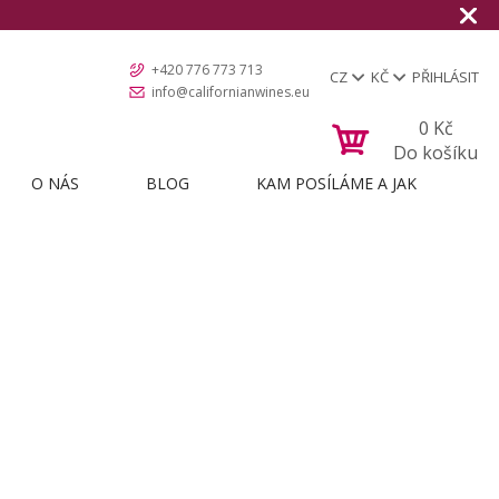
+420 776 773 713
CZ
KČ
PŘIHLÁSIT
info@californianwines.eu
0
Kč
Do košíku
O NÁS
BLOG
KAM POSÍLÁME A JAK