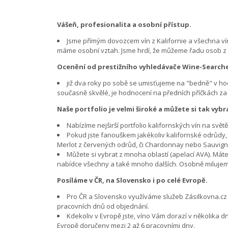
Vášeň, profesionalita a osobní přístup.
Jsme přímým dovozcem vín z Kalifornie a všechna vína
máme osobní vztah. Jsme hrdí, že můžeme řadu osob z vi
Ocenění od prestižního vyhledávače Wine-Search
již dva roky po sobě se umisťujeme na "bedně" v h
současně skvělé, je hodnocení na předních příčkách za 
Naše portfolio je velmi široké a můžete si tak vy
Nabízíme nejširší portfolio kalifornských vín na sv
Pokud jste fanouškem jakékoliv kalifornské odrůdy, u
Merlot z červených odrůd, či Chardonnay nebo Sauvignon
Můžete si vybrat z mnoha oblastí (apelací AVA). Má
nabídce všechny a také mnoho dalších. Osobně milujeme
Posíláme v ČR, na Slovensko i po celé Evropě.
Pro ČR a Slovensko využíváme služeb Zásilkovna.cz
pracovních dnů od objednání.
Kdekoliv v Evropě jste, víno Vám dorazí v několika
Evropě doručeny mezi 2 až 6 pracovními dny.