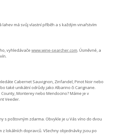
á lahev má svůj vlastní příběh a s každým vinařstvím
ého, vyhledávače
www.wine-searcher.com
. Úsměvné, a
vín.
d hledáte Cabernet Sauvignon, Zinfandel, Pinot Noir nebo
o také unikátní odrůdy jako Albarino či Carignane.
ake County, Monterey nebo Mendocino? Máme je v
unt Veeder.
ny s poštovným zdarma. Obvykle je u Vás víno do dvou
ým z lokálních dopravců. Všechny objednávky jsou po