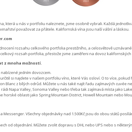
, která u nás v portfoliu naleznete, jsme osobně vybrali. Každá jednotliv
nařství považovat za přátele. Kalifornská vína jsou naší vášní a láskou.
er.com
odnocení rozsahu celkového portfolia prestižního, a celosvětově uznávan
celkový rozsah portfolia, přestože jsme zaměřeni na dovoz kalifornských 
brat z mnoha možností.
ětě nabízené jedním dovozcem.
rčitě si najdete v našem portfoliu víno, které Vás osloví. O to více, poku
 Blanc z bílých odrůd. Můžete u nás také najít řadu zajímavých cuvée neb
te rádi Napa Valley, Sonoma Valley nebo třeba tak zajímavá místa jako L
 horské oblasti jako Spring Mountain District, Howell Mountain nebo Mo
 a Messenger. Všechny objednávky nad 1.500Kč jsou do obou států posílá
 dnech od objednání. Můžete zvolit dopravu s DHL nebo UPS nebo s někter