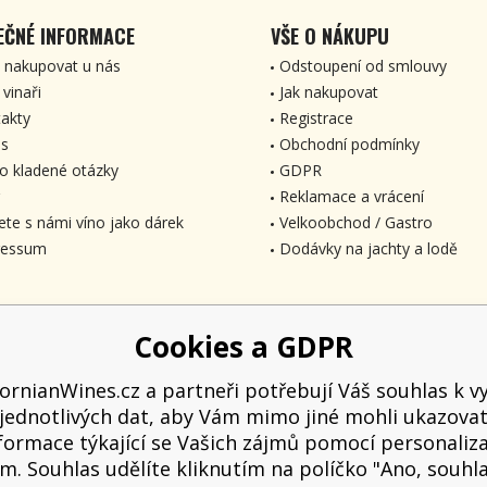
EČNÉ INFORMACE
VŠE O NÁKUPU
 nakupovat u nás
Odstoupení od smlouvy
 vinaři
Jak nakupovat
akty
Registrace
s
Obchodní podmínky
o kladené otázky
GDPR
Reklamace a vrácení
ete s námi víno jako dárek
Velkoobchod / Gastro
ressum
Dodávky na jachty a lodě
Cookies a GDPR
fornianWines.cz a partneři potřebují Váš souhlas k vy
jednotlivých dat, aby Vám mimo jiné mohli ukazova
formace týkající se Vašich zájmů pomocí personaliz
m. Souhlas udělíte kliknutím na políčko "Ano, souhl