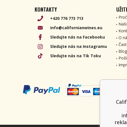
KONTAKTY
UŽIT
Proč
+420 776 773 713
Naši
info@californianwines.eu
Kont
Sledujte nás na Facebooku
O ná
Čast
Sledujte nás na Instagramu
Blog
Sledujte nás na Tik Toku
Pošl
Imp
Cali
in
rekla