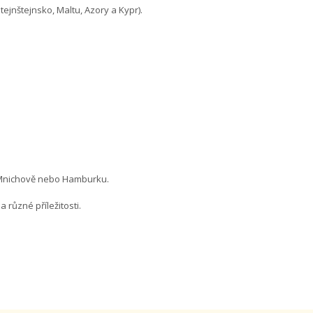
ejnštejnsko, Maltu, Azory a Kypr).
ě, Mnichově nebo Hamburku.
různé příležitosti.