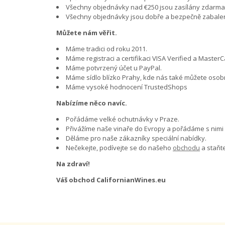
Všechny objednávky nad €250 jsou zasílány zdarma po 
Všechny objednávky jsou dobře a bezpečně zabaleny.
Můžete nám věřit.
Máme tradici od roku 2011.
Máme registraci a certifikaci VISA Verified a Maste
Máme potvrzený účet u PayPal.
Máme sídlo blízko Prahy, kde nás také můžete osobn
Máme vysoké hodnocení TrustedShops
Nabízíme něco navíc.
Pořádáme velké ochutnávky v Praze.
Přivážíme naše vinaře do Evropy a pořádáme s nimi 
Děláme pro naše zákazníky speciální nabídky.
Nečekejte, podívejte se do našeho
obchodu
a staňt
Na zdraví!
Váš obchod CalifornianWines.eu