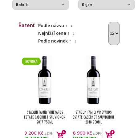
Řazení:
Podle názvu ↑
↓
Nejnižší cena ↑
↓
Podle novinek ↑
↓
NOVINKA
STAGLIN FAMILY VINEYARDS
STAGLIN FAMILY VINEYARDS
ESTATE CABERNET SAUVIGNON
ESTATE CABERNET SAUVIGNON
2017 750ML
2018 750ML
9 200
Kč
8 900
Kč
s DPH
s DPH