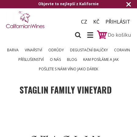
ifornie
Doručení zdarma od 1.500,- do ČR
CZ
KČ
PŘIHLÁSIT
Do košíku
BARVA
VINAŘSTVÍ
ODRŮDY
DEGUSTAČNÍ BALÍČKY
CORAVIN
PŘÍSLUŠENSTVÍ
O NÁS
BLOG
KAM POSÍLÁME A JAK
POŠLETE S NÁMI VÍNO JAKO DÁREK
STAGLIN FAMILY VINEYARD