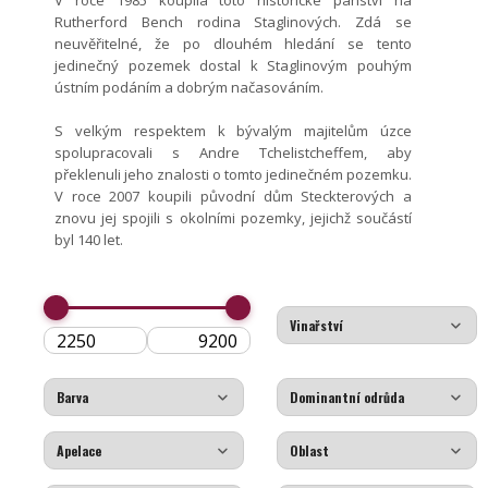
V roce 1985 koupila toto historické panství na
Rutherford Bench rodina Staglinových. Zdá se
neuvěřitelné, že po dlouhém hledání se tento
jedinečný pozemek dostal k Staglinovým pouhým
ústním podáním a dobrým načasováním.
S velkým respektem k bývalým majitelům úzce
spolupracovali s Andre Tchelistcheffem, aby
překlenuli jeho znalosti o tomto jedinečném pozemku.
V roce 2007 koupili původní dům Steckterových a
znovu jej spojili s okolními pozemky, jejichž součástí
byl 140 let.