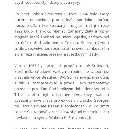
svých šest dětí, čtyři dcery a dva syny.
Po smrti Johna Stecktera v roce 1904 byla Mary
nucena nemovitost prodat kvůli soudním sporům,
načež prošla několika různými majiteli, než ji v roce
1922 koupil Frank G. Manley, záhadný zlatý a ropný
magnát, který zbohatl na území Aljašky, zatímco byl
na útěku před zákonem v Texasu. Se svou ženou
Lucile a rozvětvenou rodinou žil na svém venkovském
sídle mezi vinicemi, ořešáky a švestkovými sady.
V roce 1963 byl pozemek prodán rodině Sullivanů,
která měla sňatkové vazby na rodinu de Latour, jež
vlastnila vinice Beaulieu (BV). Sullivanovi již měli dům,
a tak jej rozparcelovali a prodali jako samostatný
pozemek pro dům. Pod bedlivým dohledem Andreho
Tchelistcheffa byl odstraněn švestkový sad a
vysazeny nové vinice pro exkluzivní značku Georges
de Latour Private Reserve společnosti BV. Po smrti
Louise Sullivanové v roce 1984 připadl majetek jejímu
nevlastnímu synovi Walteru H. Sullivanovi, Jr.