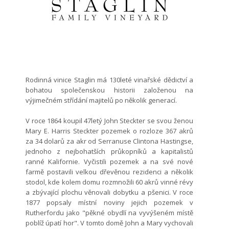
Rodinná vinice Staglin má 130leté vinařské dědictví a
bohatou společenskou historii založenou na
výjimečném střídání majitelů po několik generací.
V roce 1864 koupil 47letý John Steckter se svou ženou
Mary E. Harris Steckter pozemek o rozloze 367 akrů
za 34 dolarů za akr od Serranuse Clintona Hastingse,
jednoho z nejbohatších průkopníků a kapitalistů
ranné Kalifornie. Vyčistili pozemek a na své nové
farmě postavili velkou dřevěnou rezidenci a několik
stodol, kde kolem domu rozmnožili 60 akrů vinné révy
a zbývající plochu věnovali dobytku a pšenici. V roce
1877 popsaly místní noviny jejich pozemek v
Rutherfordu jako "pěkné obydlí na vyvýšeném místě
poblíž úpatí hor". V tomto domě John a Mary vychovali