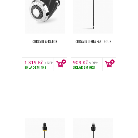
CORAVIN AERATOR
CORAVIN JEHLA FAST POUR
1 819
Kč
909
Kč
s DPH
s DPH
SKLADEM
4KS
SKLADEM
9KS