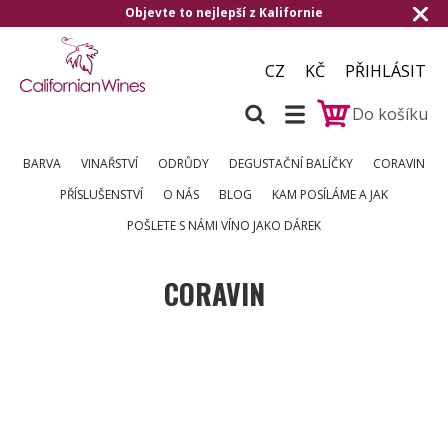
 z Kalifornie
Doručení zdarma od 1.500,-
CZ
KČ
PŘIHLÁSIT
Do košíku
BARVA
VINAŘSTVÍ
ODRŮDY
DEGUSTAČNÍ BALÍČKY
CORAVIN
PŘÍSLUŠENSTVÍ
O NÁS
BLOG
KAM POSÍLÁME A JAK
POŠLETE S NÁMI VÍNO JAKO DÁREK
CORAVIN