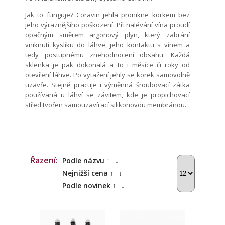
Jak to funguje? Coravin jehla pronikne korkem bez
jeho výraznějšího poškození. Při nalévání vína proudí
opačným směrem argonový plyn, který zabrání
vniknutí kyslíku do láhve, jeho kontaktu s vínem a
tedy postupnému znehodnocení obsahu. Každá
sklenka je pak dokonalá a to i měsíce či roky od
otevření láhve. Po vytažení jehly se korek samovolně
uzavře. Stejně pracuje i výměnná šroubovací zátka
používaná u láhví se závitem, kde je propichovací
střed tvořen samouzavírací silikonovou membránou.
Řazení:
Podle názvu ↑
↓
Nejnižší cena ↑
↓
Podle novinek ↑
↓