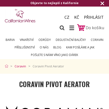
Objevte to nejlepší z Kalifornie
Doručen
CZ
KČ
PŘIHLÁSIT
Do košíku
BARVA
VINAŘSTVÍ
ODRŮDY
DEGUSTAČNÍ BALÍČKY
CORAVIN
PŘÍSLUŠENSTVÍ
O NÁS
BLOG
KAM POSÍLÁME A JAK
POŠLETE S NÁMI VÍNO JAKO DÁREK
Coravin
Coravin Pivot Aerator
CORAVIN PIVOT AERATOR