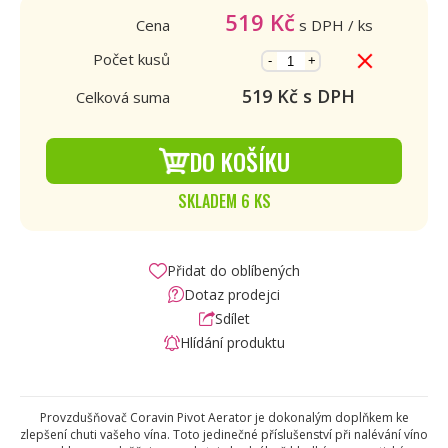
519
Kč
Cena
s DPH
/ ks
Počet kusů
-
+
519
Kč s DPH
Celková suma
DO KOŠÍKU
SKLADEM 6 KS
Přidat do oblíbených
Dotaz prodejci
Sdílet
Hlídání produktu
Provzdušňovač Coravin Pivot Aerator je dokonalým doplňkem ke
zlepšení chuti vašeho vína. Toto jedinečné příslušenství při nalévání víno