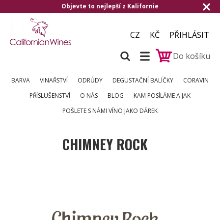
Objevte to nejlepší z Kalifornie
CZ
KČ
PŘIHLÁSIT
Do košíku
BARVA
VINAŘSTVÍ
ODRŮDY
DEGUSTAČNÍ BALÍČKY
CORAVIN
PŘÍSLUŠENSTVÍ
O NÁS
BLOG
KAM POSÍLÁME A JAK
POŠLETE S NÁMI VÍNO JAKO DÁREK
CHIMNEY ROCK