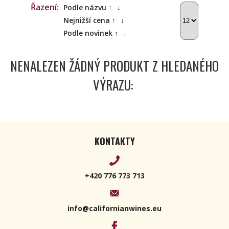
Řazení:
Podle názvu ↑
↓
Nejnižší cena ↑
↓
Podle novinek ↑
↓
NENALEZEN ŽÁDNÝ PRODUKT Z HLEDANÉHO
VÝRAZU:
KONTAKTY
+420 776 773 713
info@californianwines.eu