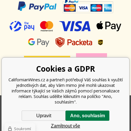
Cookies a GDPR
CalifornianWines.cz a partneři potřebují Váš souhlas k využití
jednotlivých dat, aby Vám mimo jiné mohli ukazovat
informace týkající se Vašich zájmů pomocí personalizace
reklam. Souhlas udělíte kliknutím na políčko "Ano,
souhlasím".
Podle zákona o evidenci tržeb je prodávající povinen vystavit kupujícímu
Upravit
Ano, souhlasím
účtenku. Zároveň je povinen zaevidovat přijatou tržbu u správce daně
online; v případě technického výpadku pak nejpozději do 48 hodin.
Zamítnout vše
Copyright ©
Californian Wines Export s.r.o.
2026. Všechna práva
Soukromí