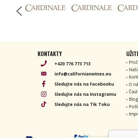
KONTAKTY
UŽIT
Proč
+420 776 773 713
Naši
info@californianwines.eu
Kont
Sledujte nás na Facebooku
O ná
Čast
Sledujte nás na Instagramu
Blog
Sledujte nás na Tik Toku
Pošl
Imp