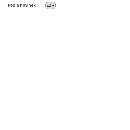
↓
Podle novinek ↑
↓