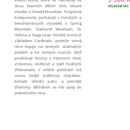
vlastní vinice, které se nacházejí ve
dvou hlavních dílčích AVA, Mount
SKLADEM
5KS
Veeder a Howell Mountain. Podpůrné
komponenty pocházejí z horských a
benchlandových výsadeb v Spring
Mountain, Diamond Mountain, St.
Helena a Stags Leap. Horské ovoce je
základem Cardinale, protože vinná
réva bojuje na tenkých, skalnatých
půdách a na strmých svazích, čímž
produkuje hrozny s intenzivní chutí,
vrstvenou složitostí a stáří hodnými
tříslovinami. V nižších polohách má
ovoce živější květinový charakter,
bohaté střední patro a jemnější
třísloviny. Mícháním se vše spojí do
jedinečného vína.