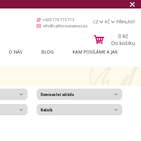
+420 776 773 713
CZ
KČ
PŘIHLÁSIT
info@californianwines.eu
0
Kč
Do košíku
O NÁS
BLOG
KAM POSÍLÁME A JAK