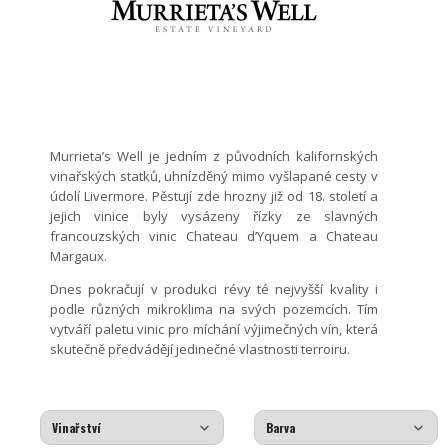
Murrieta’s Well je jedním z původních kalifornských
vinařských statků, uhnízděný mimo vyšlapané cesty v
údolí Livermore. Pěstují zde hrozny již od 18. století a
jejich vinice byly vysázeny řízky ze slavných
francouzských vinic Chateau d’Yquem a Chateau
Margaux.
Dnes pokračují v produkci révy té nejvyšší kvality i
podle různých mikroklima na svých pozemcích. Tím
vytváří paletu vinic pro míchání výjimečných vín, která
skutečně předvádějí jedinečné vlastnosti terroiru.