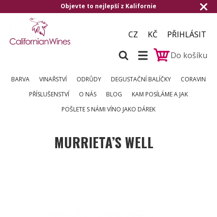
Objevte to nejlepší z Kalifornie
CZ
KČ
PŘIHLÁSIT
Do košíku
BARVA
VINAŘSTVÍ
ODRŮDY
DEGUSTAČNÍ BALÍČKY
CORAVIN
PŘÍSLUŠENSTVÍ
O NÁS
BLOG
KAM POSÍLÁME A JAK
POŠLETE S NÁMI VÍNO JAKO DÁREK
MURRIETA’S WELL