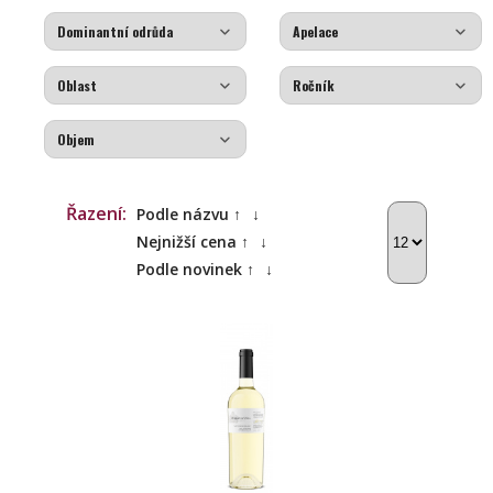
Řazení:
Podle názvu ↑
↓
Nejnižší cena ↑
↓
Podle novinek ↑
↓