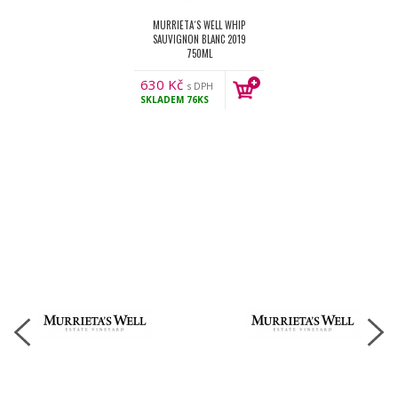
MURRIETA´S WELL WHIP
SAUVIGNON BLANC 2019
750ML
630
Kč
s DPH
SKLADEM
76KS