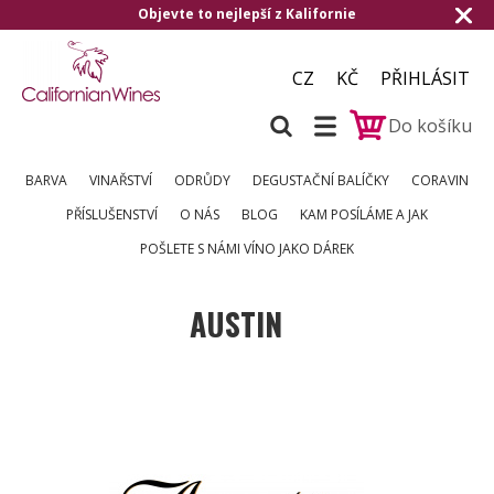
Objevte to nejlepší z Kalifornie
CZ
KČ
PŘIHLÁSIT
Do košíku
BARVA
VINAŘSTVÍ
ODRŮDY
DEGUSTAČNÍ BALÍČKY
CORAVIN
PŘÍSLUŠENSTVÍ
O NÁS
BLOG
KAM POSÍLÁME A JAK
POŠLETE S NÁMI VÍNO JAKO DÁREK
AUSTIN