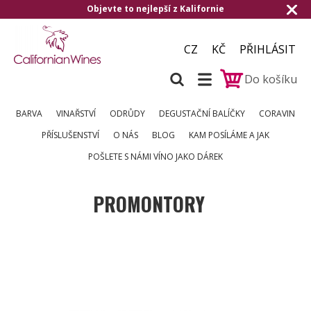
Objevte to nejlepší z Kalifornie
CZ
KČ
PŘIHLÁSIT
Do košíku
BARVA
VINAŘSTVÍ
ODRŮDY
DEGUSTAČNÍ BALÍČKY
CORAVIN
PŘÍSLUŠENSTVÍ
O NÁS
BLOG
KAM POSÍLÁME A JAK
POŠLETE S NÁMI VÍNO JAKO DÁREK
PROMONTORY