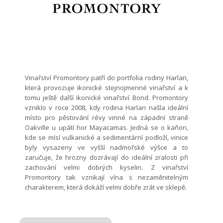
Vinařství Promontory patří do portfolia rodiny Harlan,
která provozuje ikonické stejnojmenné vinařství a k
tomu ještě další ikonické vinařství Bond. Promontory
vzniklo v roce 2008, kdy rodina Harlan našla ideální
místo pro pěstování révy vinné na západní straně
Oakville u upátí hor Mayacamas. Jedná se o kaňon,
kde se mísí vulkanické a sedimentární podloží, vinice
byly vysazeny ve vyšší nadmořské výšce a to
zaručuje, že hrozny dozrávají do ideální zralosti při
zachování velmi dobrých kyselin. Z vinařství
Promontory tak vznikají vína s nezaměnitelným
charakterem, která dokáží velmi dobře zrát ve sklepě.