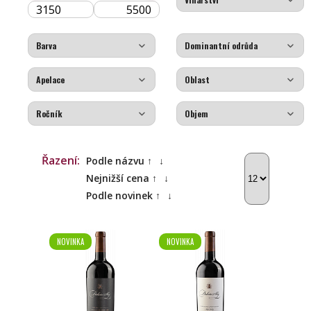
Řazení:
Podle názvu ↑
↓
Nejnižší cena ↑
↓
Podle novinek ↑
↓
NOVINKA
NOVINKA