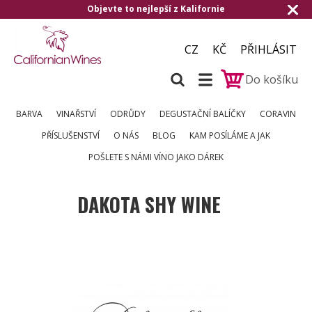
Objevte to nejlepší z Kalifornie
CZ
KČ
PŘIHLÁSIT
Do košíku
BARVA
VINAŘSTVÍ
ODRŮDY
DEGUSTAČNÍ BALÍČKY
CORAVIN
PŘÍSLUŠENSTVÍ
O NÁS
BLOG
KAM POSÍLÁME A JAK
POŠLETE S NÁMI VÍNO JAKO DÁREK
DAKOTA SHY WINE