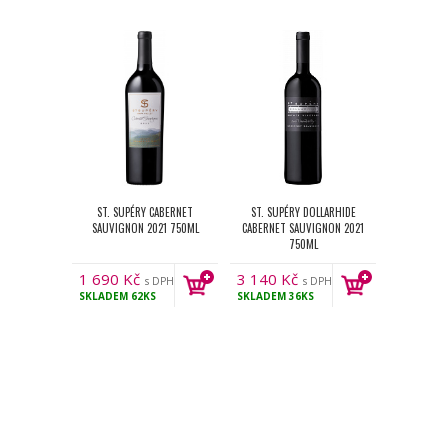
ST. SUPÉRY CABERNET
ST. SUPÉRY DOLLARHIDE
SAUVIGNON 2021 750ML
CABERNET SAUVIGNON 2021
750ML
1 690
Kč
3 140
Kč
s DPH
s DPH
SKLADEM
62KS
SKLADEM
36KS