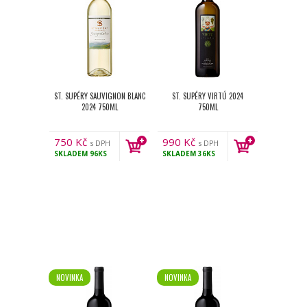
ST. SUPÉRY SAUVIGNON BLANC
ST. SUPÉRY VIRTÚ 2024
2024 750ML
750ML
750
Kč
990
Kč
s DPH
s DPH
SKLADEM
96KS
SKLADEM
36KS
NOVINKA
NOVINKA