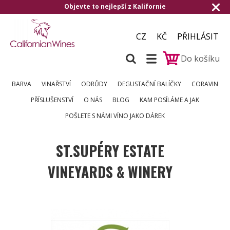
ie
Doručení zdarma od 1.500,- do ČR a na
CZ
KČ
PŘIHLÁSIT
Do košíku
BARVA
VINAŘSTVÍ
ODRŮDY
DEGUSTAČNÍ BALÍČKY
CORAVIN
PŘÍSLUŠENSTVÍ
O NÁS
BLOG
KAM POSÍLÁME A JAK
POŠLETE S NÁMI VÍNO JAKO DÁREK
ST.SUPÉRY ESTATE
VINEYARDS & WINERY