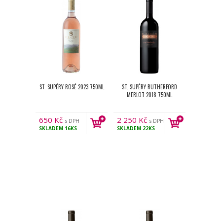
ST. SUPÉRY ROSÉ 2023 750ML
ST. SUPÉRY RUTHERFORD
MERLOT 2018 750ML
650
Kč
2 250
Kč
s DPH
s DPH
SKLADEM
16KS
SKLADEM
22KS