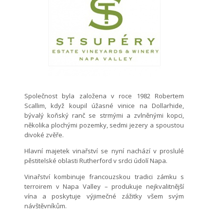
Společnost byla založena v roce 1982 Robertem
Scallim, když koupil úžasné vinice na Dollarhide,
bývalý koňský ranč se strmými a zvlněnými kopci,
několika plochými pozemky, sedmi jezery a spoustou
divoké zvěře.
Hlavní majetek vinařství se nyní nachází v proslulé
pěstitelské oblasti Rutherford v srdci údolí Napa.
Vinařství kombinuje francouzskou tradici zámku s
terroirem v Napa Valley – produkuje nejkvalitnější
vína a poskytuje výjimečné zážitky všem svým
návštěvníkům.