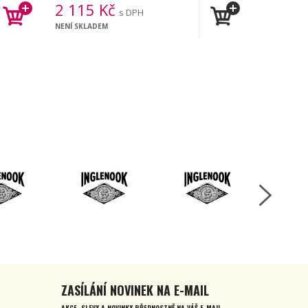
2 115
Kč
s DPH
NENÍ SKLADEM
ZASÍLÁNÍ NOVINEK NA E-MAIL
AKCE, SLEVY A NOVINKY PŘEDNOSTNĚ NA VÁŠ E-MAIL