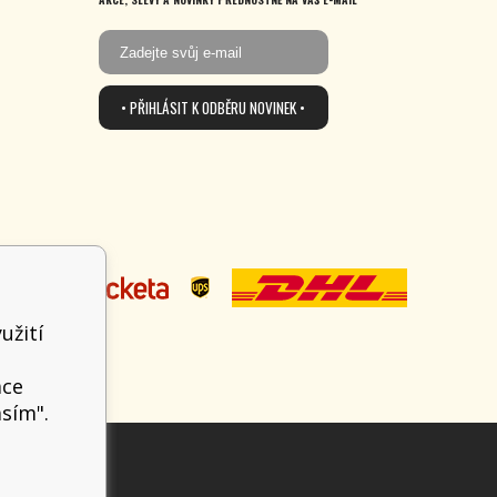
• PŘIHLÁSIT K ODBĚRU NOVINEK •
užití
t
ace
asím".