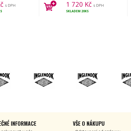
č
1 720
Kč
s DPH
s DPH
KS
SKLADEM
20KS
EČNÉ INFORMACE
VŠE O NÁKUPU