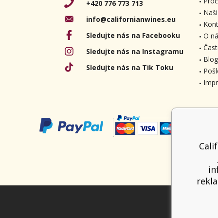
Proč
+420 776 773 713
Naši
info@californianwines.eu
Kont
Sledujte nás na Facebooku
O ná
Čast
Sledujte nás na Instagramu
Blog
Sledujte nás na Tik Toku
Pošl
Imp
Cali
in
rekla