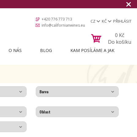
+420 776 773 713
CZ
KČ
PŘIHLÁSIT
info@californianwines.eu
0
Kč
Do košíku
O NÁS
BLOG
KAM POSÍLÁME A JAK