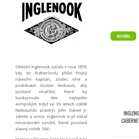
NOVINKA
Dědictví Inglenook začalo v roce 1879,
kdy do Rutherfordu přišel finský
námořní kapitán, znalec vína a
podnikatel Gustav Niebaum, aby
postavil vinařství, které by
konkurovalo těm nejlepším
evropským. Když ve 30. letech zdědil
Niebaumův prastrýc John Daniel Jr.
INGLEN
zámek a vinice, Inglenook si již získal
CABERNE
mezinárodní uznání, které proslavil
slavný ročník 1941.