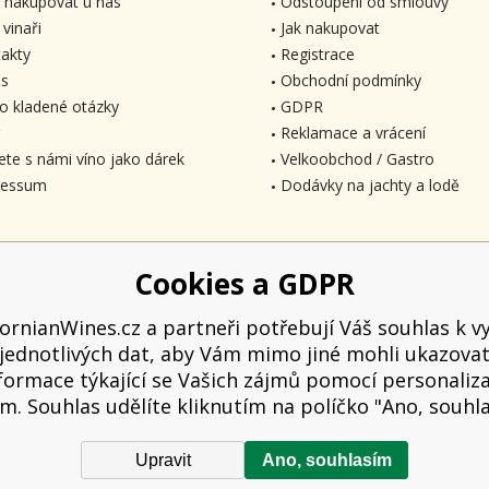
 nakupovat u nás
Odstoupení od smlouvy
 vinaři
Jak nakupovat
akty
Registrace
s
Obchodní podmínky
o kladené otázky
GDPR
Reklamace a vrácení
ete s námi víno jako dárek
Velkoobchod / Gastro
ressum
Dodávky na jachty a lodě
Cookies a GDPR
fornianWines.cz a partneři potřebují Váš souhlas k vy
jednotlivých dat, aby Vám mimo jiné mohli ukazova
formace týkající se Vašich zájmů pomocí personaliz
m. Souhlas udělíte kliknutím na políčko "Ano, souhl
Upravit
Ano, souhlasím