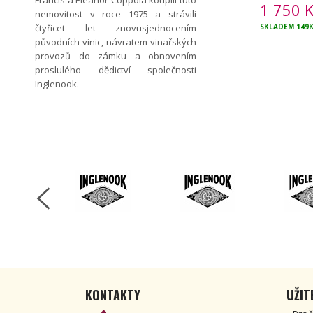
Francis a Eleanor Coppola koupili tuto
1 750
K
nemovitost v roce 1975 a strávili
čtyřicet let znovusjednocením
SKLADEM
149
původních vinic, návratem vinařských
provozů do zámku a obnovením
proslulého dědictví společnosti
Inglenook.
KONTAKTY
UŽIT