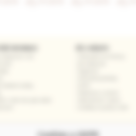
EČNÉ INFORMACE
VŠE O NÁKUPU
 nakupovat u nás
Odstoupení od smlouvy
 vinaři
Jak nakupovat
akty
Registrace
s
Obchodní podmínky
o kladené otázky
GDPR
Reklamace a vrácení
ete s námi víno jako dárek
Velkoobchod / Gastro
ressum
Dodávky na jachty a lodě
Cookies a GDPR