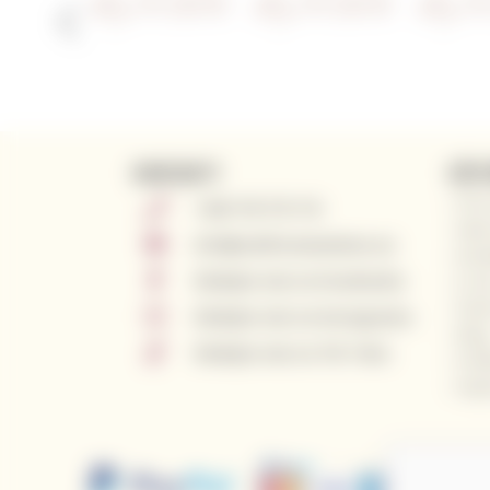
KONTAKTY
UŽIT
Proč
+420 776 773 713
Naši
info@californianwines.eu
Kont
Sledujte nás na Facebooku
O ná
Čast
Sledujte nás na Instagramu
Blog
Sledujte nás na Tik Toku
Pošl
Imp