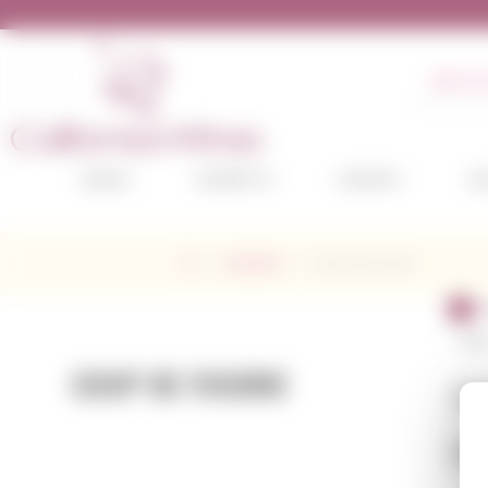
BARVA
VINAŘSTVÍ
ODRŮDY
DE
Vinařství
Coup de Foudre
COUP DE FOUDRE