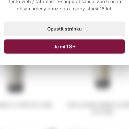
Tento web / tato část e-shopu obsahuje zboží nebo
obsah určený pouze pro osoby starší 18 let.
Řazení:
Podle názvu ↑
↓
Nejnižší cena ↑
Opustit stránku
18+
Je mi
UDRE 37.2 CUVÉE 2013 750ML
COUP DE FOUDRE CABERNET SAUV
2013 750ML