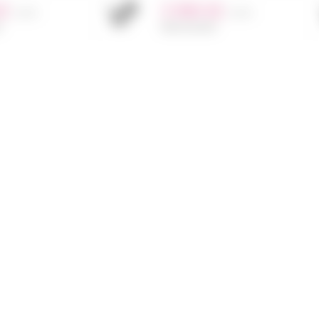
č
3 990
Kč
s DPH
s DPH
M
NENÍ SKLADEM