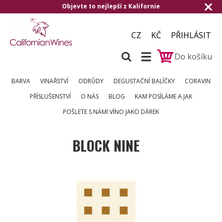
Objevte to nejlepší z Kalifornie
CZ
KČ
PŘIHLÁSIT
Do košíku
BARVA
VINAŘSTVÍ
ODRŮDY
DEGUSTAČNÍ BALÍČKY
CORAVIN
PŘÍSLUŠENSTVÍ
O NÁS
BLOG
KAM POSÍLÁME A JAK
POŠLETE S NÁMI VÍNO JAKO DÁREK
BLOCK NINE