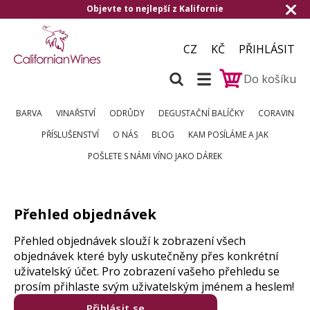
Objevte to nejlepší z Kalifornie
CZ
KČ
PŘIHLÁSIT
Do košíku
BARVA
VINAŘSTVÍ
ODRŮDY
DEGUSTAČNÍ BALÍČKY
CORAVIN
PŘÍSLUŠENSTVÍ
O NÁS
BLOG
KAM POSÍLÁME A JAK
POŠLETE S NÁMI VÍNO JAKO DÁREK
Přehled objednávek
Přehled objednávek slouží k zobrazení všech
objednávek které byly uskutečněny přes konkrétní
uživatelský účet. Pro zobrazení vašeho přehledu se
prosím přihlaste svým uživatelským jménem a heslem!
Přihlásit se