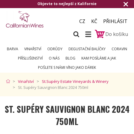
e to nejlepší z Kalifornie
Doručení zdarm
CZ
KČ
PŘIHLÁSIT
Do košíku
BARVA
VINAŘSTVÍ
ODRŮDY
DEGUSTAČNÍ BALÍČKY
CORAVIN
PŘÍSLUŠENSTVÍ
O NÁS
BLOG
KAM POSÍLÁME A JAK
POŠLETE S NÁMI VÍNO JAKO DÁREK
Vinařství
St.Supéry Estate Vineyards & Winery
St. Supéry Sauvignon Blanc 2024 750ml
ST. SUPÉRY SAUVIGNON BLANC 2024
750ML