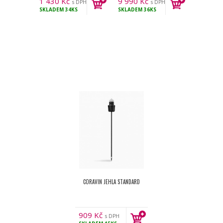
1 430
Kč
9 990
Kč
s DPH
s DPH
SKLADEM
34KS
SKLADEM
36KS
CORAVIN JEHLA STANDARD
909
Kč
s DPH