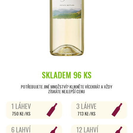
SKLADEM
96 KS
POTŘEBUJETE JINÉ MNOŽSTVÍ? KLIKNĚTE VÍCEKRÁT A VŽDY
ZÍSKÁTE NEJLEPŠÍ CENU
1 LÁHEV
3 LÁHVE
750 Kč /KS
713 Kč /KS
6 LAHVÍ
12 LAHVÍ