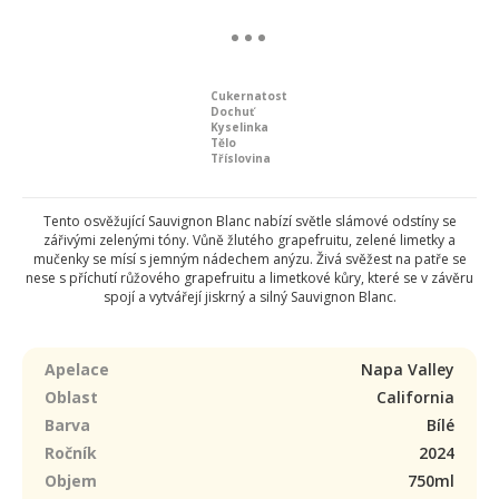
Cukernatost
Dochuť
Kyselinka
Tělo
Tříslovina
Tento osvěžující Sauvignon Blanc nabízí světle slámové odstíny se
zářivými zelenými tóny. Vůně žlutého grapefruitu, zelené limetky a
mučenky se mísí s jemným nádechem anýzu. Živá svěžest na patře se
nese s příchutí růžového grapefruitu a limetkové kůry, které se v závěru
spojí a vytvářejí jiskrný a silný Sauvignon Blanc.
Apelace
Napa Valley
Oblast
California
Barva
Bílé
Ročník
2024
Objem
750ml