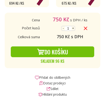
694 Kč /KS
675 Kč /KS
750
Kč
Cena
s DPH
/ ks
Počet kusů
-
+
750
Kč s DPH
Celková suma
DO KOŠÍKU
SKLADEM 96 KS
Přidat do oblíbených
Dotaz prodejci
Sdílet
Hlídání produktu