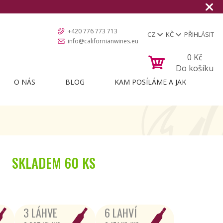
+420 776 773 713
CZ
KČ
PŘIHLÁSIT
info@californianwines.eu
0
Kč
Do košíku
O NÁS
BLOG
KAM POSÍLÁME A JAK
SKLADEM
60 KS
3 LÁHVE
6 LAHVÍ