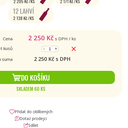
2 205 Kč /KS
2 171 Kč /KS
12 LAHVÍ
2 138 Kč /KS
2 250
Kč
Cena
s DPH
/ ks
t kusů
-
+
2 250
Kč s DPH
á suma
DO KOŠÍKU
SKLADEM 60 KS
Přidat do oblíbených
Dotaz prodejci
Sdílet