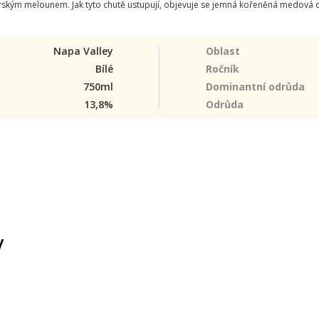
ým melounem. Jak tyto chutě ustupují, objevuje se jemná kořeněná medová chu
Napa Valley
Oblast
Bílé
Ročník
750ml
Dominantní odrůda
13,8%
Odrůda
y