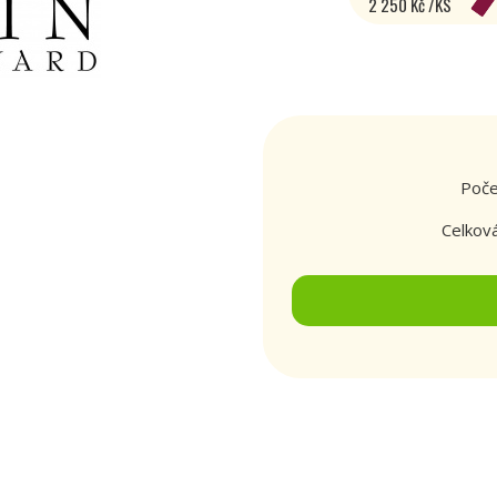
2 250 Kč /KS
Poče
Celkov