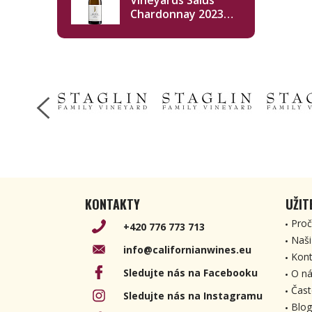
Vineyards Salus
Chardonnay 2023
750ml
KONTAKTY
UŽIT
Proč
+420 776 773 713
Naši
info@californianwines.eu
Kont
Sledujte nás na Facebooku
O ná
Čast
Sledujte nás na Instagramu
Blog