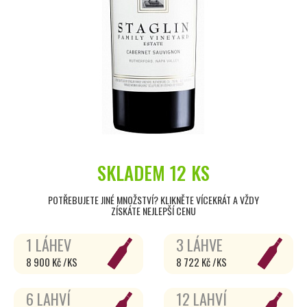
SKLADEM
12 KS
POTŘEBUJETE JINÉ MNOŽSTVÍ? KLIKNĚTE VÍCEKRÁT A VŽDY
ZÍSKÁTE NEJLEPŠÍ CENU
1 LÁHEV
3 LÁHVE
8 900 Kč /KS
8 722 Kč /KS
6 LAHVÍ
12 LAHVÍ