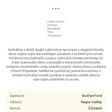
Cukernatost
Dochuť
Kyselinka
Tělo
Tříslovina
Hedvábný a skvělý Staglin Cabernet je vyrovnaná a elegantní klasika,
která zaujme svým starosvětským půvabem a moderní precizností.
Počáteční tóny bylinného cassis a cedrových švestek přecházejí do
vrstev malinového likéru s levandulí a mentolového třešňového
kompotu okořeněného zrnky zeleného pepře, mletou kávou a příměsí
Piment d'Espelette. Nádherná vyváženost, jemná koncentrace a
struktura přinášejí úžasně půvabný a vyvážený zážitek, který je
naprostým potěšením na úrovni.
Apelace
Rutherford
Oblast
Napa Valley
Barva
Červené