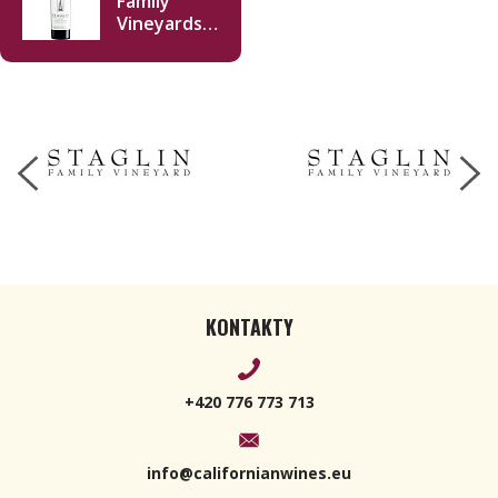
Family
Vineyards
Estate
Cabernet
Sauvignon
2021 750 ml
KONTAKTY
+420 776 773 713
info@californianwines.eu