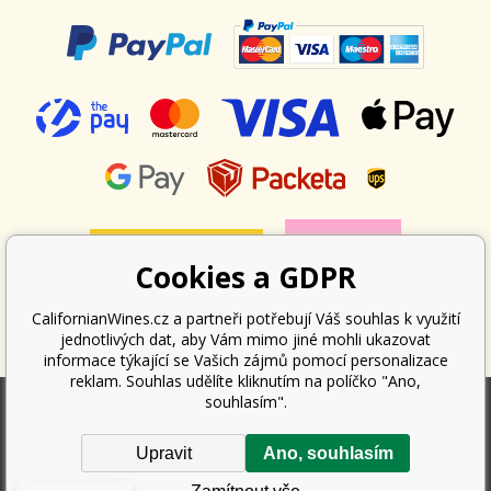
Cookies a GDPR
CalifornianWines.cz a partneři potřebují Váš souhlas k využití
jednotlivých dat, aby Vám mimo jiné mohli ukazovat
informace týkající se Vašich zájmů pomocí personalizace
reklam. Souhlas udělíte kliknutím na políčko "Ano,
souhlasím".
Podle zákona o evidenci tržeb je prodávající povinen vystavit kupujícímu
Upravit
Ano, souhlasím
účtenku. Zároveň je povinen zaevidovat přijatou tržbu u správce daně
online; v případě technického výpadku pak nejpozději do 48 hodin.