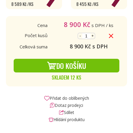
8 589 Kč /KS
8 455 Kč /KS
8 900
Kč
Cena
s DPH
/ ks
Počet kusů
-
+
8 900
Kč s DPH
Celková suma
DO KOŠÍKU
SKLADEM 12 KS
Přidat do oblíbených
Dotaz prodejci
Sdílet
Hlídání produktu