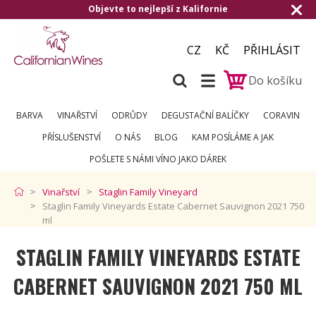
Objevte to nejlepší z Kalifornie
Do
CZ
KČ
PŘIHLÁSIT
Do košíku
BARVA
VINAŘSTVÍ
ODRŮDY
DEGUSTAČNÍ BALÍČKY
CORAVIN
PŘÍSLUŠENSTVÍ
O NÁS
BLOG
KAM POSÍLÁME A JAK
POŠLETE S NÁMI VÍNO JAKO DÁREK
Vinařství
Staglin Family Vineyard
Staglin Family Vineyards Estate Cabernet Sauvignon 2021 750
ml
STAGLIN FAMILY VINEYARDS ESTATE
CABERNET SAUVIGNON 2021 750 ML