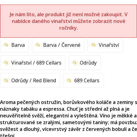
Je nám líto, ale produkt již není možné zakoupit. V
nabídce daného vinařství můžete zobrazit nové
ročníky.
Barva
Barva
Červené
Vinařství
Vinařství
689 Cellars
Odrůdy
Odrůdy
Red Blend
689 Cellars
Aroma pečených ostružin, borůvkového koláče a zeminy 
náznaky tabáku a espressa. Chuť je střední až plná a je
neuvěřitelně svěží, elegantní a vyleštěná. Víno je měkké 
strukturované se zralými, sametovými taniny; má povzbuz
svěžest a dlouhý, vícevrstvý závěr z červených bobulí a č
třešní.