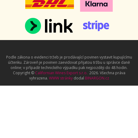
Podle zákona o evidenci tržeb je prodávající povinen vystavit kupujícímu
účtenku. Zároveň je povinen zaevidovat přijatou tržbu u správce daně
online; v případě technického výpadku pak nejpozději do 48 hodin.
Copyright ©
Californian Wines Export s.r.o.
2026. Všechna práva
vyhrazena.
WWW stránky
dodal
BINARGON.cz