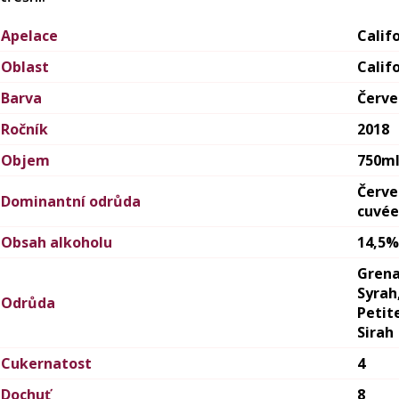
Apelace
Calif
Oblast
Calif
Barva
Červ
Ročník
2018
Objem
750m
Červ
Dominantní odrůda
cuvée
Obsah alkoholu
14,5%
Grena
Syrah
Odrůda
Petit
Sirah
Cukernatost
4
Dochuť
8