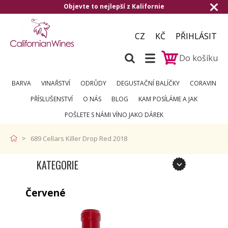
Objevte to nejlepší z Kalifornie
CZ
KČ
PŘIHLÁSIT
Do košíku
BARVA
VINAŘSTVÍ
ODRŮDY
DEGUSTAČNÍ BALÍČKY
CORAVIN
PŘÍSLUŠENSTVÍ
O NÁS
BLOG
KAM POSÍLÁME A JAK
POŠLETE S NÁMI VÍNO JAKO DÁREK
689 Cellars Killer Drop Red 2018
KATEGORIE
Červené