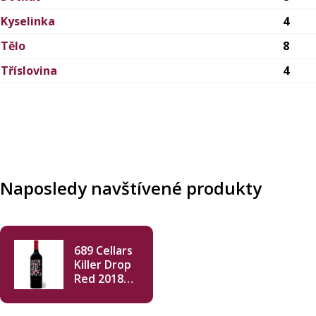
Kyselinka
4
Tělo
8
Tříslovina
4
Naposledy navštívené produkty
689 Cellars
Killer Drop
Red 2018
750ml