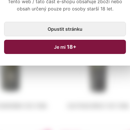
Tento web / tato část e-shopu obsahuje zboží nebo
obsah určený pouze pro osoby starší 18 let.
Řazení:
Podle názvu ↑
↓
Nejnižší cena ↑
Opustit stránku
NOVINKA
18+
Je mi
 CHARDONNAY 2022 750ML
CLOS PEGASE MERLOT 2021 750ML