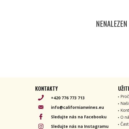
NENALEZEN
KONTAKTY
UŽIT
Proč
+420 776 773 713
Naši
info@californianwines.eu
Kont
Sledujte nás na Facebooku
O ná
Čast
Sledujte nás na Instagramu