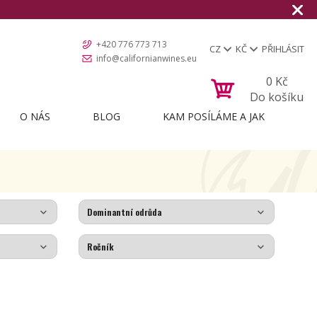
+420 776 773 713
CZ
KČ
PŘIHLÁSIT
info@californianwines.eu
0
Kč
Do košíku
O NÁS
BLOG
KAM POSÍLÁME A JAK