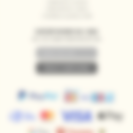
Reklamace a vrácení
Velkoobchod / Gastro
Dodávky na jachty a lodě
ZASÍLÁNÍ NOVINEK NA E-MAIL
AKCE, SLEVY A NOVINKY PŘEDNOSTNĚ NA VÁŠ E-MAIL
• PŘIHLÁSIT K ODBĚRU NOVINEK •