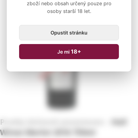
zboží nebo obsah určený pouze pro
osoby starší 18 let.
Dočasně nedostupné
Opustit stránku
18+
Je mi
Hall
Wines Merlot 2016 750ml