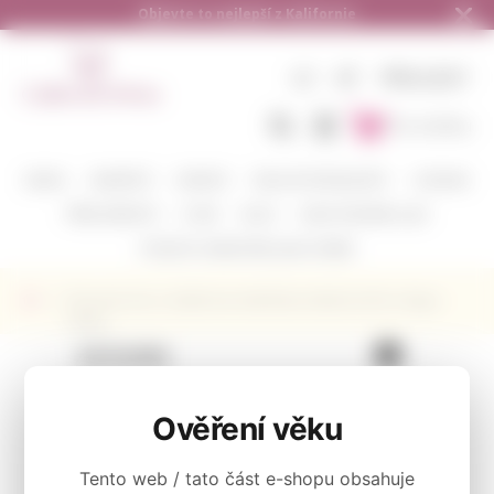
Doručení zdarma od 1.500,- do ČR a na Slovensko
CZ
KČ
PŘIHLÁSIT
Do košíku
BARVA
VINAŘSTVÍ
ODRŮDY
DEGUSTAČNÍ BALÍČKY
CORAVIN
PŘÍSLUŠENSTVÍ
O NÁS
BLOG
KAM POSÍLÁME A JAK
POŠLETE S NÁMI VÍNO JAKO DÁREK
Červené víno z Kalifornie Hall Wines Merlot 2016 z Napa
Valley
KATEGORIE
Červené
Ověření věku
Tento web / tato část e-shopu obsahuje