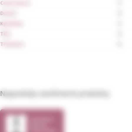
Cukernatost
5
Dochuť
9
Kyselinka
5
Tělo
9
Tříslovina
6
Naposledy navštívené produkty
Hall Wines
Merlot
2016 750ml