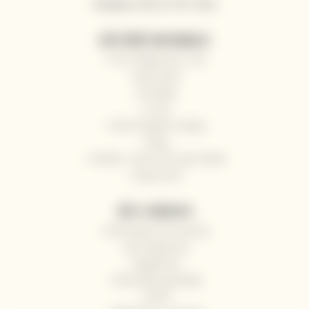
Sledujte nás na Tik Toku
UŽITEČNÉ INFORMACE
Proč nakupovat u nás
Naši vinaři
Kontakty
O nás
Často kladené otázky
Blog
Pošlete s námi víno jako dárek
Impressum
VŠE O NÁKUPU
Odstoupení od smlouvy
Jak nakupovat
Registrace
Obchodní podmínky
GDPR