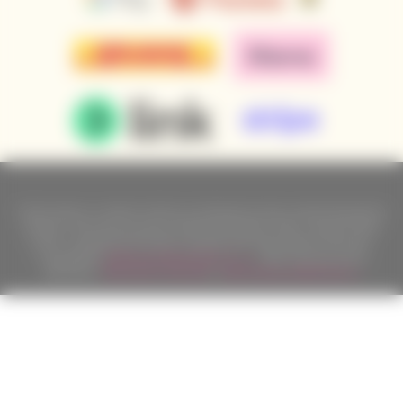
Podle zákona o evidenci tržeb je prodávající povinen vystavit kupujícímu
účtenku. Zároveň je povinen zaevidovat přijatou tržbu u správce daně
online; v případě technického výpadku pak nejpozději do 48 hodin.
Copyright ©
Californian Wines Export s.r.o.
2026. Všechna práva
vyhrazena.
Internetové obchody
a
www stránky
:
BINARGON.cz