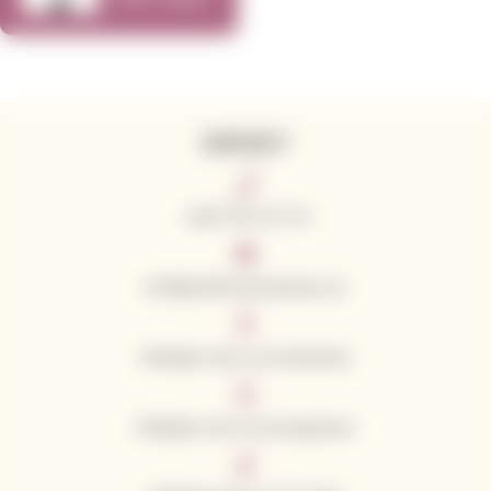
KONTAKTY
+420 776 773 713
info@californianwines.eu
Sledujte nás na Facebooku
Sledujte nás na Instagramu