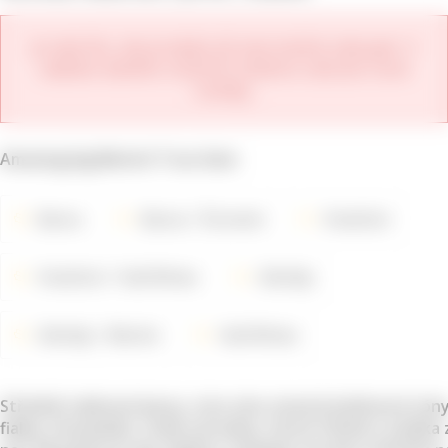
Je nám líto, ale produkt již není možné zakoupit. V
nabídce daného vinařství můžete zobrazit nové
ročníky.
Amazing big Merlot! True Gem
Barva
Barva
Červené
Vinařství
Vinařství
Hall Wines
Odrůdy
Odrůdy
Merlot
Hall Wines
Středně rubínové barvy, toto víno otevírá květinové tóny 
fialky a levandule.
Zralé ostružiny, černé třešně a vanilka 