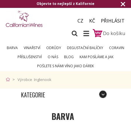
Objevte to nejlepší z Kalifornie
CZ
KČ
PŘIHLÁSIT
Do košíku
BARVA
VINAŘSTVÍ
ODRŮDY
DEGUSTAČNÍ BALÍČKY
CORAVIN
PŘÍSLUŠENSTVÍ
O NÁS
BLOG
KAM POSÍLÁME A JAK
POŠLETE S NÁMI VÍNO JAKO DÁREK
Výrobce Inglenook
KATEGORIE
BARVA