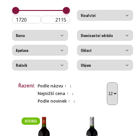
Řazení:
Podle názvu ↑
↓
Nejnižší cena ↑
↓
Podle novinek ↑
↓
NOVINKA