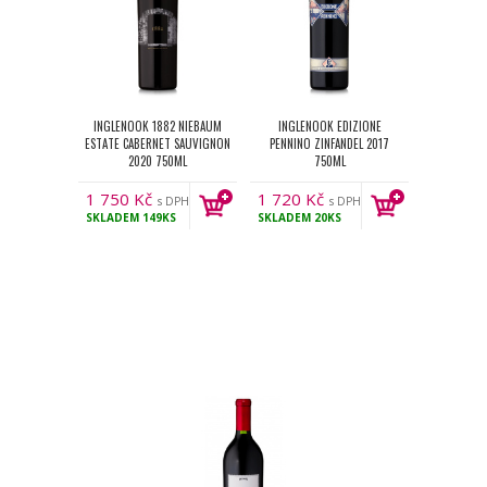
INGLENOOK 1882 NIEBAUM
INGLENOOK EDIZIONE
ESTATE CABERNET SAUVIGNON
PENNINO ZINFANDEL 2017
2020 750ML
750ML
1 750
Kč
1 720
Kč
s DPH
s DPH
SKLADEM
149KS
SKLADEM
20KS