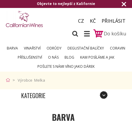
Objevte to nejlepší z Kalifornie
CZ
KČ
PŘIHLÁSIT
Do košíku
BARVA
VINAŘSTVÍ
ODRŮDY
DEGUSTAČNÍ BALÍČKY
CORAVIN
PŘÍSLUŠENSTVÍ
O NÁS
BLOG
KAM POSÍLÁME A JAK
POŠLETE S NÁMI VÍNO JAKO DÁREK
Výrobce Melka
KATEGORIE
BARVA