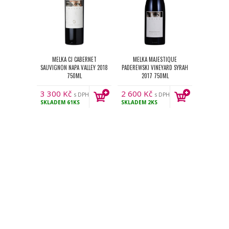
MELKA CJ CABERNET
MELKA MAJESTIQUE
SAUVIGNON NAPA VALLEY 2018
PADEREWSKI VINEYARD SYRAH
750ML
2017 750ML
3 300
Kč
2 600
Kč
s DPH
s DPH
SKLADEM
61KS
SKLADEM
2KS