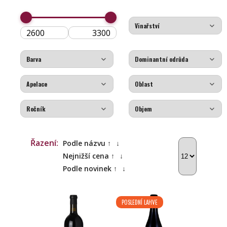
Řazení:
Podle názvu ↑
↓
Nejnižší cena ↑
↓
Podle novinek ↑
↓
POSLEDNÍ LAHVE