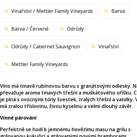
Vinařství
Mettler Family Vineyards
Barva
Barva
Červené
Odrůdy
Odrůdy
Cabernet Sauvignon
Vinařství
Mettler Family Vineyards
Víno má tmavě rubínovou barvu s granátovými odlesky. N
převažuje aroma tmavých třešní a muškátového oříšku. 
je plná s ovocnými tóny švestek, zralých třešní a vanilky. 
má zralou tříslovinu, živou kyselinu a velmi dlouhý závěr.
Vinné párování
Perfektně se hodí k jemnému hovězímu masu na grilu s
grilovanou kukuřicí a grilovanými novými bramborami.