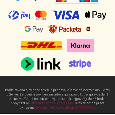
Podle zákona o evidenci tržeb je prodávající povinen vystavit kupujícímu
účtenku. Zároveň je povinen zaevidovat přijatou tržbu u správce daně
online; v případě technického výpadku pak nejpozději do 48 hodin.
Copyright ©
Californian Wines Export s.r.o.
2026. Všechna práva
vyhrazena.
Pronájem eshopu zajišťuje
BINARGON.cz