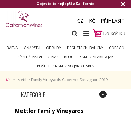
Objevte to nejlepší z Kalifornie
CZ
KČ
PŘIHLÁSIT
Do košíku
BARVA
VINAŘSTVÍ
ODRŮDY
DEGUSTAČNÍ BALÍČKY
CORAVIN
PŘÍSLUŠENSTVÍ
O NÁS
BLOG
KAM POSÍLÁME A JAK
POŠLETE S NÁMI VÍNO JAKO DÁREK
Mettler Family Vineyards Cabernet Sauvignon 2019
KATEGORIE
Mettler Family Vineyards