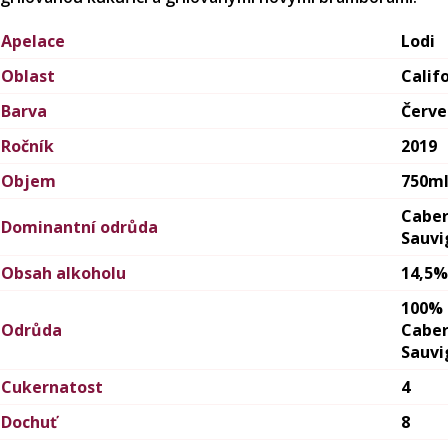
Apelace
Lodi
Oblast
Calif
Barva
Červ
Ročník
2019
Objem
750m
Cabe
Dominantní odrůda
Sauvi
Obsah alkoholu
14,5%
100%
Odrůda
Cabe
Sauvi
Cukernatost
4
Dochuť
8