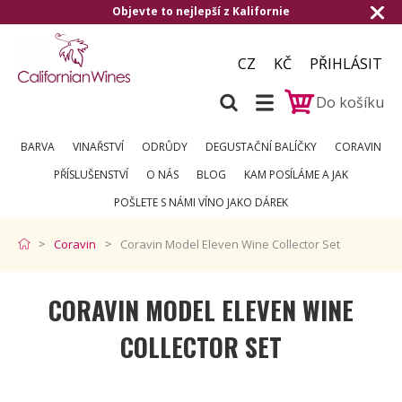
bjevte to nejlepší z Kalifornie
Doručení 
CZ
KČ
PŘIHLÁSIT
Do košíku
BARVA
VINAŘSTVÍ
ODRŮDY
DEGUSTAČNÍ BALÍČKY
CORAVIN
PŘÍSLUŠENSTVÍ
O NÁS
BLOG
KAM POSÍLÁME A JAK
POŠLETE S NÁMI VÍNO JAKO DÁREK
Coravin
Coravin Model Eleven Wine Collector Set
CORAVIN MODEL ELEVEN WINE
COLLECTOR SET