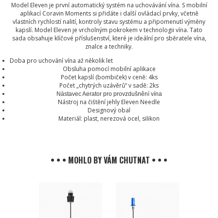
Model Eleven je první automatický systém na uchovávání vína. S mobilní
aplikací Coravin Moments si přidáte i další ovládací prvky, včetně
vlastních rychlostí nalití, kontroly stavu systému a připomenutí výměny
kapslí. Model Eleven je vrcholným pokrokem v technologii vína. Tato
sada obsahuje klíčové příslušenství, které je ideální pro sběratele vína,
znalce a techniky.
Doba pro uchování vína až několik let
Obsluha pomocí mobilní aplikace
Počet kapslí (bombiček) v ceně: 4ks
Počet „chytrých uzávěrů“ v sadě: 2ks
Nástavec Aerator pro provzdušnění vína
Nástroj na čištění jehly Eleven Needle
Designový obal
Materiál: plast, nerezová ocel, silikon
• • • MOHLO BY VÁM CHUTNAT • • •