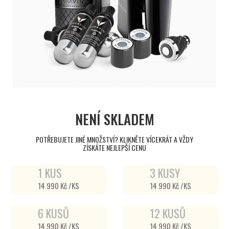
NENÍ SKLADEM
POTŘEBUJETE JINÉ MNOŽSTVÍ? KLIKNĚTE VÍCEKRÁT A VŽDY
ZÍSKÁTE NEJLEPŠÍ CENU
1 KUS
3 KUSY
14 990 Kč /KS
14 990 Kč /KS
6 KUSŮ
12 KUSŮ
14 990 Kč /KS
14 990 Kč /KS