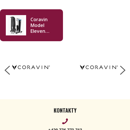
Coravin
Model
Eleven
Wine
Collector
Set
KONTAKTY
+420 776 773 713