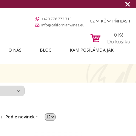
+420 776 773 713
CZ
KČ
PŘIHLÁSIT
info@californianwines.eu
0
Kč
Do košíku
O NÁS
BLOG
KAM POSÍLÁME A JAK
↓
Podle novinek ↑
↓