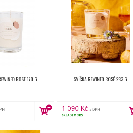
REWINED ROSÉ 170 G
SVÍČKA REWINED ROSÉ 283 G
1 090
Kč
DPH
s DPH
SKLADEM
3KS