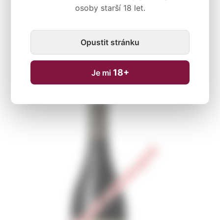
osoby starší 18 let.
Opustit stránku
18+
Je mi
Dočasně nedostupné