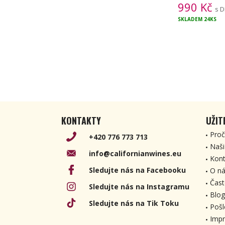
990
Kč
s 
SKLADEM
24KS
KONTAKTY
UŽIT
Proč
+420 776 773 713
Naši
info@californianwines.eu
Kont
Sledujte nás na Facebooku
O ná
Čast
Sledujte nás na Instagramu
Blog
Sledujte nás na Tik Toku
Pošl
Imp