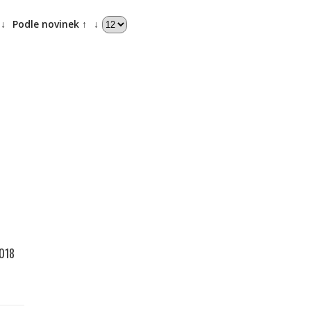
↓
Podle novinek ↑
↓
018