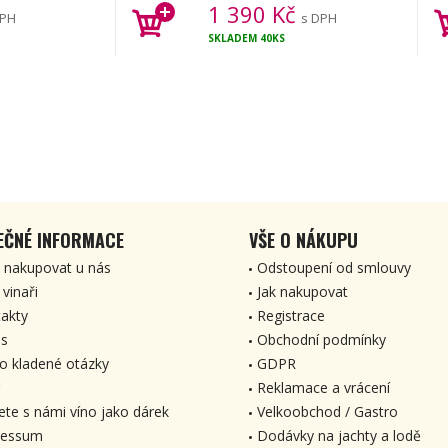
1 390
Kč
DPH
s DPH
SKLADEM
40KS
EČNÉ INFORMACE
VŠE O NÁKUPU
 nakupovat u nás
Odstoupení od smlouvy
 vinaři
Jak nakupovat
akty
Registrace
s
Obchodní podmínky
o kladené otázky
GDPR
Reklamace a vrácení
ete s námi víno jako dárek
Velkoobchod / Gastro
ressum
Dodávky na jachty a lodě