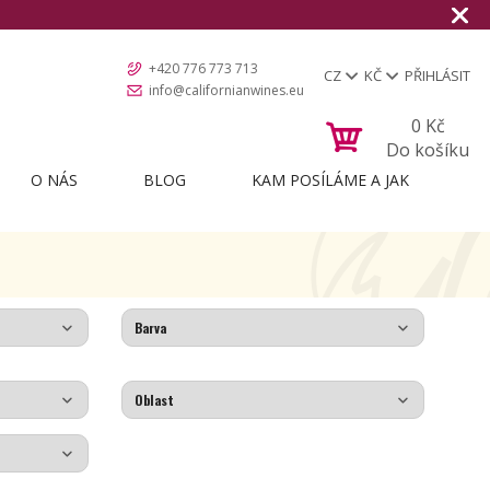
+420 776 773 713
CZ
KČ
PŘIHLÁSIT
info@californianwines.eu
0
Kč
Do košíku
O NÁS
BLOG
KAM POSÍLÁME A JAK