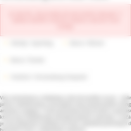
Je nám líto, ale produkt již není možné zakoupit. V
nabídce daného vinařství můžete zobrazit nové
ročníky.
Odrůdy
Sparkling
Barva
Růžové
Barva
Šumivé
Vinařství
Schramsberg Vineyards
Víno má bohatou a hlubokou vůni červeného ovoce - mali
jahod, následovanou exotickými tóny kandovaného mang
ananasu a papayi. V chuti převažují tóny broskví a ananas
které jsou následovány dotekem jahod a smetany. V zač
je víno příjemně osvěžující až řízné, následně pokračující 
bohatých chutí, s příjemným závěrem.