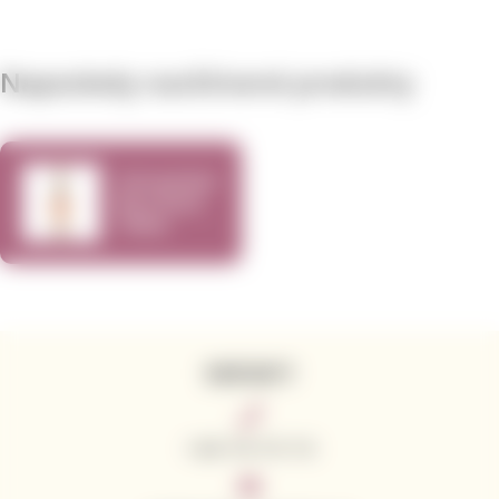
Naposledy navštívené produkty
Schramsberg
Brut Rosé
750ml
KONTAKTY
+420 776 773 713