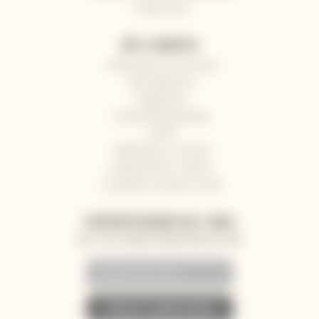
Impressum
VŠE O NÁKUPU
Odstoupení od smlouvy
Jak nakupovat
Registrace
Obchodní podmínky
GDPR
Reklamace a vrácení
Velkoobchod / Gastro
Dodávky na jachty a lodě
ZASÍLÁNÍ NOVINEK NA E-MAIL
AKCE, SLEVY A NOVINKY PŘEDNOSTNĚ NA VÁŠ E-MAIL
• PŘIHLÁSIT K ODBĚRU NOVINEK •