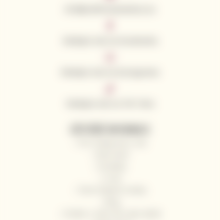
info@californianwines.eu
Sledujte nás na Facebooku
Sledujte nás na Instagramu
Sledujte nás na Tik Toku
UŽITEČNÉ INFORMACE
Proč nakupovat u nás
Naši vinaři
Kontakty
O nás
Často kladené otázky
Blog
Pošlete s námi víno jako dárek