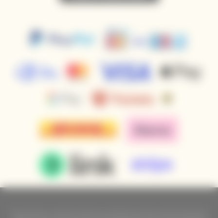
Podle zákona o evidenci tržeb je prodávající povinen vystavit kupujícímu