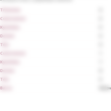
Tříslovina
0
Cukernatost
0
Kyselinka
0
Dochuť
0
Tělo
0
Cukernatost
1
Kyselinka
7
Dochuť
8
Tělo
6
Barva
Růžo