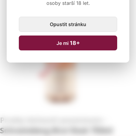
osoby starší 18 let.
Dočasně nedostupné
Opustit stránku
18+
Je mi
Schramsberg Brut Rosé 750ml