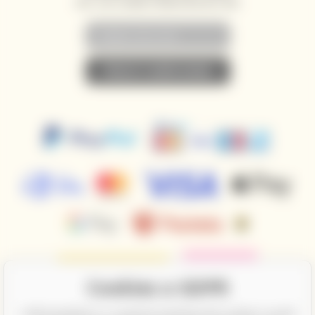
AKCE, SLEVY A NOVINKY PŘEDNOSTNĚ NA VÁŠ E-MAIL
• PŘIHLÁSIT K ODBĚRU NOVINEK •
Cookies a GDPR
CalifornianWines.cz a partneři potřebují Váš souhlas k využití