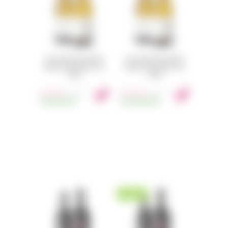
SLO DOWN WINES BROKEN
SLO DOWN WINES BROKEN
DREAMS CHARDONNAY 2019
DREAMS CHARDONNAY 2021
750ML
750ML
675
Kč
675
Kč
s DPH
s DPH
SKLADEM
5KS
SKLADEM
69KS
NOVINKA