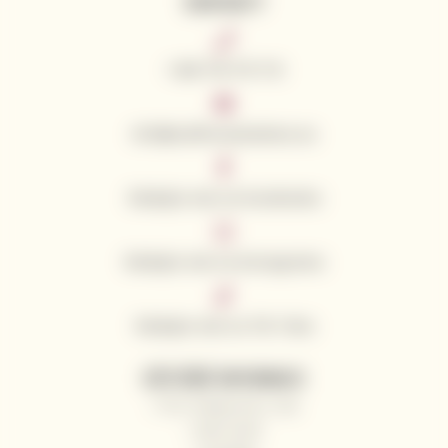
KONTAKTY
+420 776 773 713
info@californianwines.eu
Sledujte nás na Facebooku
Sledujte nás na Instagramu
Sledujte nás na Tik Toku
UŽITEČNÉ INFORMACE
Proč nakupovat u nás
Naši vinaři