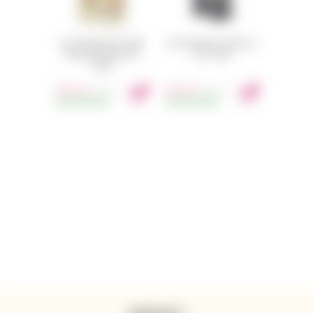
SLO DOWN WINES SLO JAMS
SLO DOWN WINES STAND OUT
SAUVIGNON BLANC 2019
2016 750ML
750ML
640
Kč
840
Kč
s DPH
s DPH
SKLADEM
42KS
SKLADEM
46KS