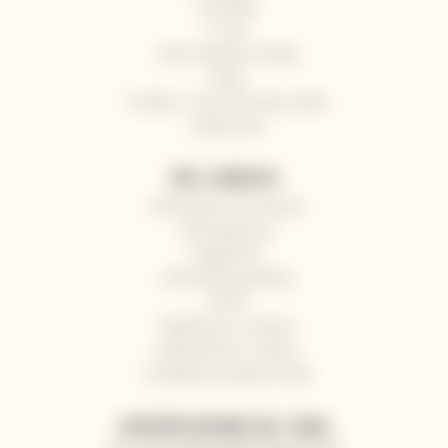
Kontakty
O nás
Často kladené otázky
Blog
Pošlete s námi víno jako dárek
Impressum
VŠE O NÁKUPU
Odstoupení od smlouvy
Jak nakupovat
Registrace
Obchodní podmínky
GDPR
Reklamace a vrácení
Velkoobchod / Gastro
Dodávky na jachty a lodě
ZASÍLÁNÍ NOVINEK NA E-MAIL