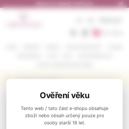
ie
Doručení zdarma od 1.500,- do ČR a na
CZ
KČ
PŘIHLÁSIT
Do košíku
BARVA
VINAŘSTVÍ
ODRŮDY
DEGUSTAČNÍ BALÍČKY
CORAVIN
PŘÍSLUŠENSTVÍ
O NÁS
BLOG
KAM POSÍLÁME A JAK
POŠLETE S NÁMI VÍNO JAKO DÁREK
Výrobce Slo Down Wines
KATEGORIE
Ověření věku
Tento web / tato část e-shopu obsahuje
BARVA
zboží nebo obsah určený pouze pro
osoby starší 18 let.