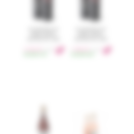
SLO DOWN WINES LOVE
SLO DOWN WINES LOVE
HAMMER CABERNET
HAMMER CABERNET
SAUVIGNON 2016 750ML
SAUVIGNON 2020 750ML
2 350
Kč
1 990
Kč
s DPH
s DPH
SKLADEM
11KS
SKLADEM
32KS