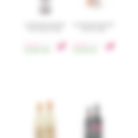
SLO DOWN WINES SEND NUDES
SLO DOWN WINES SEND NUDES
PINOT NOIR 2021 750ML
ROSE 2021 750ML
675
Kč
675
Kč
s DPH
s DPH
SKLADEM
126KS
SKLADEM
56KS