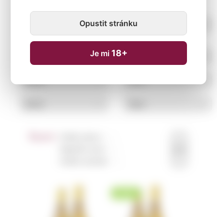
Opustit stránku
18+
Je mi
Řazení:
Podle názvu ↑
↓
Nejnižší cena ↑
↓
Podle novinek ↑
↓
NOVINKA