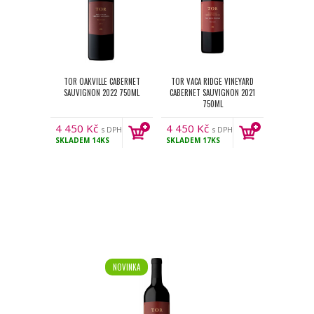
TOR OAKVILLE CABERNET
TOR VACA RIDGE VINEYARD
SAUVIGNON 2022 750ML
CABERNET SAUVIGNON 2021
750ML
4 450
Kč
4 450
Kč
s DPH
s DPH
SKLADEM
14KS
SKLADEM
17KS
NOVINKA