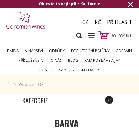
Objevte to nejlepší z Kalifornie
CZ
KČ
PŘIHLÁSIT
Do košíku
BARVA
VINAŘSTVÍ
ODRŮDY
DEGUSTAČNÍ BALÍČKY
CORAVIN
PŘÍSLUŠENSTVÍ
O NÁS
BLOG
KAM POSÍLÁME A JAK
POŠLETE S NÁMI VÍNO JAKO DÁREK
Výrobce TOR
KATEGORIE
BARVA