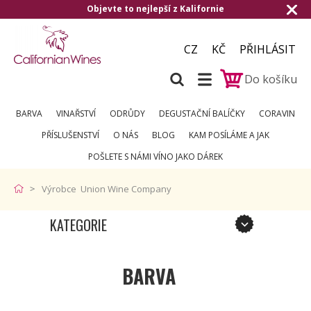
Objevte to nejlepší z Kalifornie
CZ
KČ
PŘIHLÁSIT
Do košíku
BARVA
VINAŘSTVÍ
ODRŮDY
DEGUSTAČNÍ BALÍČKY
CORAVIN
PŘÍSLUŠENSTVÍ
O NÁS
BLOG
KAM POSÍLÁME A JAK
POŠLETE S NÁMI VÍNO JAKO DÁREK
Výrobce Union Wine Company
KATEGORIE
BARVA