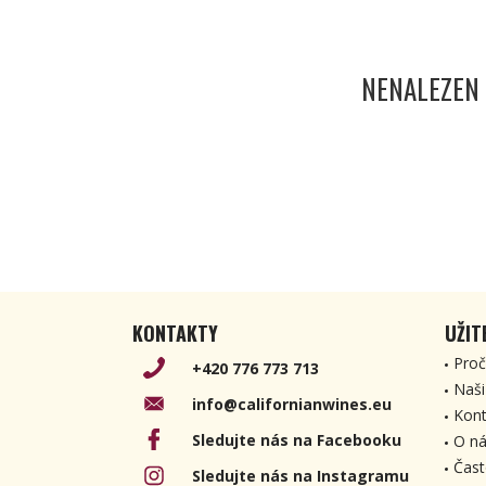
NENALEZEN
KONTAKTY
UŽIT
Proč
+420 776 773 713
Naši
info@californianwines.eu
Kont
Sledujte nás na Facebooku
O ná
Čast
Sledujte nás na Instagramu