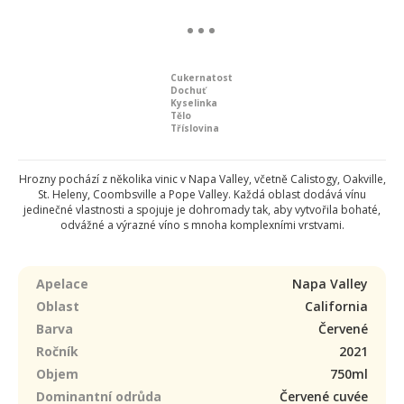
Cukernatost
Dochuť
Kyselinka
Tělo
Tříslovina
Hrozny pochází z několika vinic v Napa Valley, včetně Calistogy, Oakville,
St. Heleny, Coombsville a Pope Valley. Každá oblast dodává vínu
jedinečné vlastnosti a spojuje je dohromady tak, aby vytvořila bohaté,
odvážné a výrazné víno s mnoha komplexními vrstvami.
Apelace
Napa Valley
Oblast
California
Barva
Červené
Ročník
2021
Objem
750ml
Dominantní odrůda
Červené cuvée