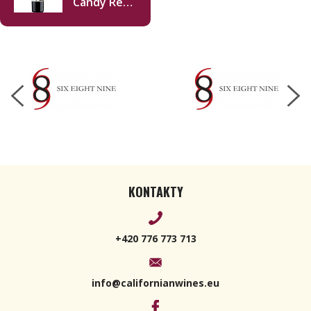
Candy Red
Blend 2021
750ml
KONTAKTY
+420 776 773 713
info@californianwines.eu