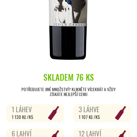
SKLADEM
76 KS
POTŘEBUJETE JINÉ MNOŽSTVÍ? KLIKNĚTE VÍCEKRÁT A VŽDY
ZÍSKÁTE NEJLEPŠÍ CENU
1 LÁHEV
3 LÁHVE
1 130 Kč /KS
1 107 Kč /KS
6 LAHVÍ
12 LAHVÍ