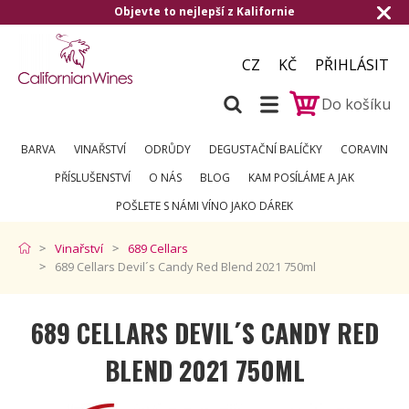
Objevte to nejlepší z Kalifornie
Do
CZ
KČ
PŘIHLÁSIT
Do košíku
BARVA
VINAŘSTVÍ
ODRŮDY
DEGUSTAČNÍ BALÍČKY
CORAVIN
PŘÍSLUŠENSTVÍ
O NÁS
BLOG
KAM POSÍLÁME A JAK
POŠLETE S NÁMI VÍNO JAKO DÁREK
Vinařství
689 Cellars
689 Cellars Devil´s Candy Red Blend 2021 750ml
689 CELLARS DEVIL´S CANDY RED
BLEND 2021 750ML