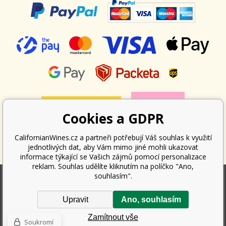
Cookies a GDPR
CalifornianWines.cz a partneři potřebují Váš souhlas k využití
jednotlivých dat, aby Vám mimo jiné mohli ukazovat
informace týkající se Vašich zájmů pomocí personalizace
reklam. Souhlas udělíte kliknutím na políčko "Ano,
souhlasím".
Podle zákona o evidenci tržeb je prodávající povinen vystavit kupujícímu
Upravit
Ano, souhlasím
účtenku. Zároveň je povinen zaevidovat přijatou tržbu u správce daně
online; v případě technického výpadku pak nejpozději do 48 hodin.
Zamítnout vše
Copyright ©
Californian Wines Export s.r.o.
2026. Všechna práva
Soukromí