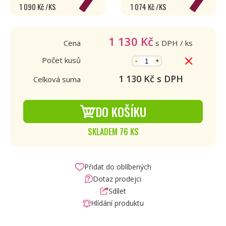
1 090 Kč /KS
1 074 Kč /KS
1 130
Kč
Cena
s DPH
/ ks
Počet kusů
-
+
1 130
Kč s DPH
Celková suma
DO KOŠÍKU
SKLADEM 76 KS
Přidat do oblíbených
Dotaz prodejci
Sdílet
Hlídání produktu