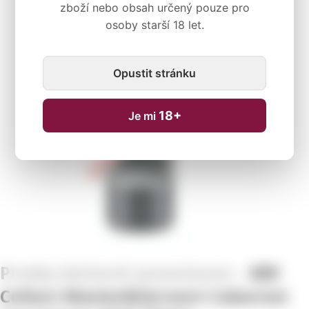
zboží nebo obsah určený pouze pro
osoby starší 18 let.
Dočasně nedostupné
Opustit stránku
18+
Je mi
689
Cellars Master&Servant Cabernet