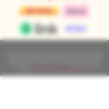
Podle zákona o evidenci tržeb je prodávající povinen vystavit kupujícímu
účtenku. Zároveň je povinen zaevidovat přijatou tržbu u správce daně
online; v případě technického výpadku pak nejpozději do 48 hodin.
Copyright ©
Californian Wines Export s.r.o.
2026. Všechna práva
vyhrazena.
Pronájem eshopu zajišťuje
BINARGON.cz