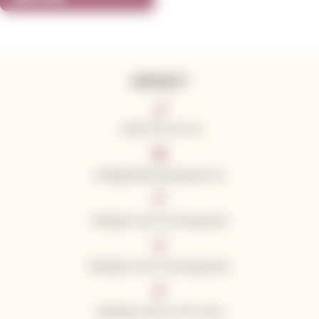
Sauvignon
2020 750ml
KONTAKTY
+420 776 773 713
info@californianwines.eu
Sledujte nás na Facebooku
Sledujte nás na Instagramu
Sledujte nás na Tik Toku