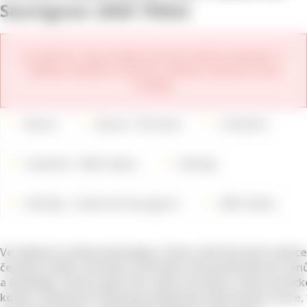
Sauvignon 2020 750ml
Je nám líto, ale produkt již není možné zakoupit. V
nabídce daného vinařství můžete zobrazit nové
ročníky.
Barva
Barva
Červené
Vinařství
Vinařství
689 Cellars
Odrůdy
Odrůdy
Cabernet Sauvignon
689 Cellars
Ve sklenici se lehce převaluje s živou vůní čerstvě rozdrc
černých třešní, švestek a borůvek, která přechází do tónů
a čokolády. Husté, plné víno, plné ostružin a tónů exotic
koření. Sametové třísloviny podtrhují svěží tmavé ovoce,