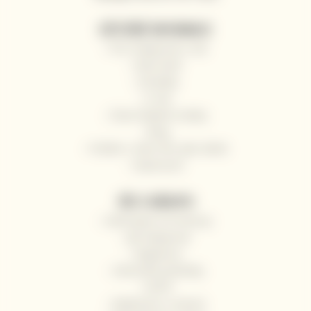
UŽITEČNÉ INFORMACE
Proč nakupovat u nás
Naši vinaři
Kontakty
O nás
Často kladené otázky
Blog
Pošlete s námi víno jako dárek
Impressum
VŠE O NÁKUPU
Odstoupení od smlouvy
Jak nakupovat
Registrace
Obchodní podmínky
GDPR
Reklamace a vrácení