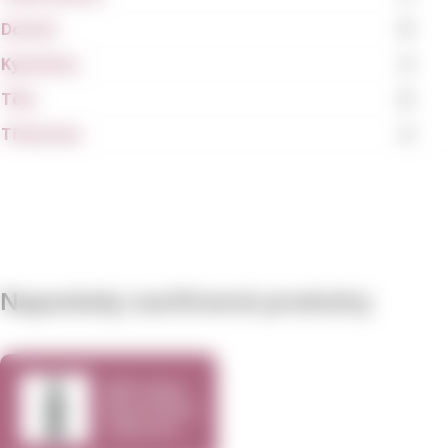
Dochuť
8
Kyselinka
4
Tělo
8
Tříslovina
4
Naposledy navštívené produkty
689 Cellars
Master&Servant
Cabernet