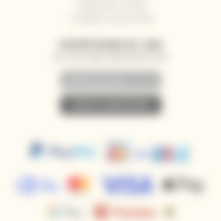
Velkoobchod / Gastro
Dodávky na jachty a lodě
ZASÍLÁNÍ NOVINEK NA E-MAIL
AKCE, SLEVY A NOVINKY PŘEDNOSTNĚ NA VÁŠ E-MAIL
• PŘIHLÁSIT K ODBĚRU NOVINEK •