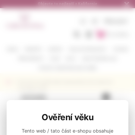
Doručení zdarma od 1.500,- do ČR a na Sl
CZ
KČ
PŘIHLÁSIT
Do košíku
BARVA
VINAŘSTVÍ
ODRŮDY
DEGUSTAČNÍ BALÍČKY
CORAVIN
PŘÍSLUŠENSTVÍ
O NÁS
BLOG
KAM POSÍLÁME A JAK
POŠLETE S NÁMI VÍNO JAKO DÁREK
Červené víno 689 Cellars Master&Servant Cabernet
Sauvignon 2020
KATEGORIE
Červené
Ověření věku
Tento web / tato část e-shopu obsahuje