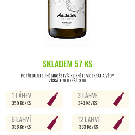
SKLADEM
57 KS
POTŘEBUJETE JINÉ MNOŽSTVÍ? KLIKNĚTE VÍCEKRÁT A VŽDY
ZÍSKÁTE NEJLEPŠÍ CENU
1 LÁHEV
3 LÁHVE
350 Kč /KS
343 Kč /KS
6 LAHVÍ
12 LAHVÍ
338 Kč /KS
333 Kč /KS