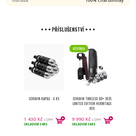
Odrůda
100% Chardonnay
• • • PŘÍSLUŠENSTVÍ • • •
NOVINKA
CORAVIN KAPSLE - 6 KS
CORAVIN TIMELESS SIX+ 2025
LIMITED EDITION HERMITAGE
RED
1 430
Kč
9 990
Kč
s DPH
s DPH
SKLADEM
34KS
SKLADEM
36KS