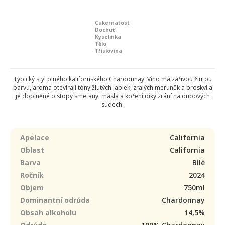
Cukernatost
Dochuť
Kyselinka
Tělo
Tříslovina
Typický styl plného kalifornského Chardonnay. Víno má zářivou žlutou
barvu, aroma otevírají tóny žlutých jablek, zralých meruněk a broskví a
je doplněné o stopy smetany, másla a koření díky zrání na dubových
sudech.
Apelace
California
Oblast
California
Barva
Bílé
Ročník
2024
Objem
750ml
Dominantní odrůda
Chardonnay
Obsah alkoholu
14,5%