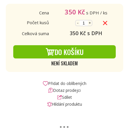
350
Kč
Cena
s DPH
/ ks
Počet kusů
-
+
350
Kč s DPH
Celková suma
DO KOŠÍKU
NENÍ SKLADEM
Přidat do oblíbených
Dotaz prodejci
Sdílet
Hlídání produktu