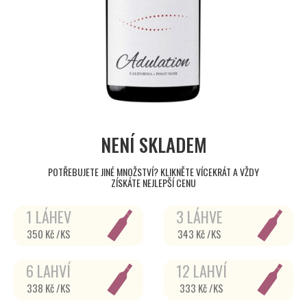
NENÍ SKLADEM
POTŘEBUJETE JINÉ MNOŽSTVÍ? KLIKNĚTE VÍCEKRÁT A VŽDY
ZÍSKÁTE NEJLEPŠÍ CENU
1 LÁHEV
3 LÁHVE
350 Kč /KS
343 Kč /KS
6 LAHVÍ
12 LAHVÍ
338 Kč /KS
333 Kč /KS