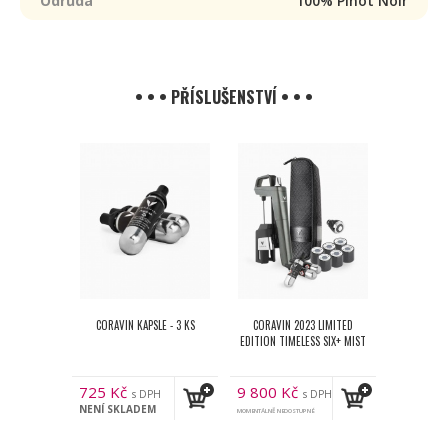
Odrůda
100% Pinot Noir
• • • PŘÍSLUŠENSTVÍ • • •
CORAVIN KAPSLE - 3 KS
CORAVIN 2023 LIMITED
EDITION TIMELESS SIX+ MIST
725
Kč
9 800
Kč
s DPH
s DPH
NENÍ SKLADEM
MOMENTÁLNĚ NEDOSTUPNÉ