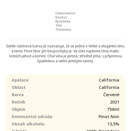
Cukernatost
Dochuť
Kyselinka
Tělo
Tříslovina
Světle rubínová barva již naznačuje, že se jedná o lehké a elegantní víno,
a tento Pinot Noir jím bezpochyby je. Ve vůni najdeme tóny malin,
lesních jahod a koření. Chuť vína je jemná, středně plná, s příjemnou
kyselinkou a velmi jemnými taniny.
Apelace
California
Oblast
California
Barva
Červené
Ročník
2021
Objem
750ml
Dominantní odrůda
Pinot Noir
Obsah alkoholu
13,5%