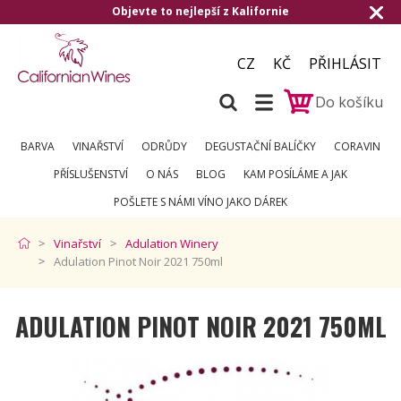
evte to nejlepší z Kalifornie
Doručení zda
CZ
KČ
PŘIHLÁSIT
Do košíku
BARVA
VINAŘSTVÍ
ODRŮDY
DEGUSTAČNÍ BALÍČKY
CORAVIN
PŘÍSLUŠENSTVÍ
O NÁS
BLOG
KAM POSÍLÁME A JAK
POŠLETE S NÁMI VÍNO JAKO DÁREK
Vinařství
Adulation Winery
Adulation Pinot Noir 2021 750ml
ADULATION PINOT NOIR 2021 750ML