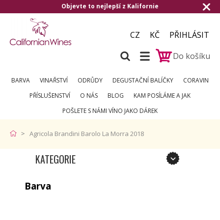
Objevte to nejlepší z Kalifornie
CZ
KČ
PŘIHLÁSIT
Do košíku
BARVA
VINAŘSTVÍ
ODRŮDY
DEGUSTAČNÍ BALÍČKY
CORAVIN
PŘÍSLUŠENSTVÍ
O NÁS
BLOG
KAM POSÍLÁME A JAK
POŠLETE S NÁMI VÍNO JAKO DÁREK
Agricola Brandini Barolo La Morra 2018
KATEGORIE
Barva