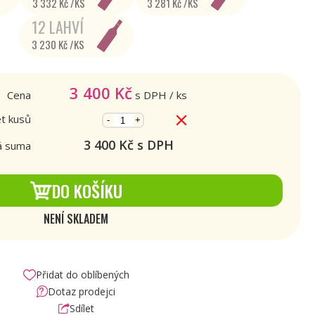
3 332 Kč /KS
3 281 Kč /KS
12 LAHVÍ
3 230 Kč /KS
3 400
Kč
Cena
s DPH
/ ks
t kusů
-
+
3 400
Kč s DPH
á suma
DO KOŠÍKU
NENÍ SKLADEM
Přidat do oblíbených
Dotaz prodejci
Sdílet