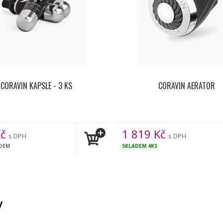
CORAVIN KAPSLE - 3 KS
CORAVIN AERATOR
č
1 819
Kč
s DPH
s DPH
ADEM
SKLADEM
4KS
y