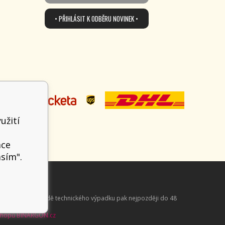
• PŘIHLÁSIT K ODBĚRU NOVINEK •
užití
t
ace
asím".
aně online; v případě technického výpadku pak nejpozději do 48
shopů
BINARGON.cz