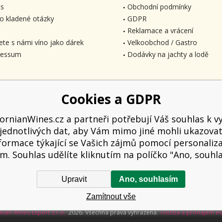
s
Obchodní podmínky
o kladené otázky
GDPR
Reklamace a vrácení
ete s námi víno jako dárek
Velkoobchod / Gastro
ressum
Dodávky na jachty a lodě
Cookies a GDPR
fornianWines.cz a partneři potřebují Váš souhlas k vy
jednotlivých dat, aby Vám mimo jiné mohli ukazova
formace týkající se Vašich zájmů pomocí personaliz
m. Souhlas udělíte kliknutím na políčko "Ano, souhl
Upravit
Ano, souhlasím
 kupujícímu účtenku. Zároveň je povinen zaevidovat přijatou tržbu u správce d
Zamítnout vše
hodin.
rnian Wines Export s.r.o.
2026. Všechna práva vyhrazena.
Tvorba a pronájem e