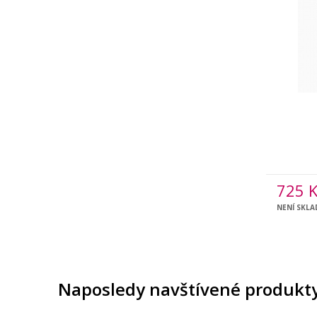
725
K
NENÍ SKL
Naposledy navštívené produkt