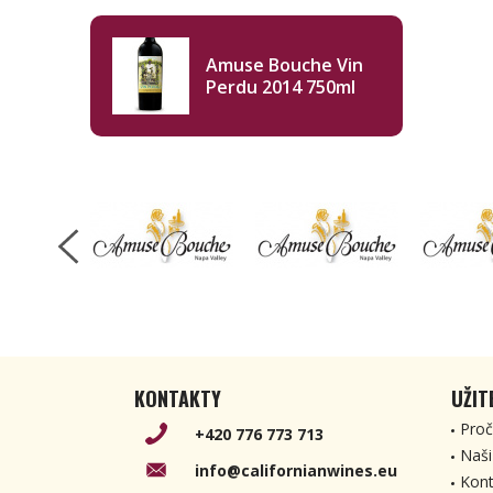
Amuse Bouche Vin
Perdu 2014 750ml
KONTAKTY
UŽIT
Proč
+420 776 773 713
Naši
info@californianwines.eu
Kont