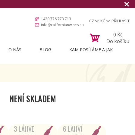
+420 776 773 713
CZ
KČ
PŘIHLÁSIT
info@californianwines.eu
0
Kč
Do košíku
O NÁS
BLOG
KAM POSÍLÁME A JAK
NENÍ SKLADEM
3 LÁHVE
6 LAHVÍ