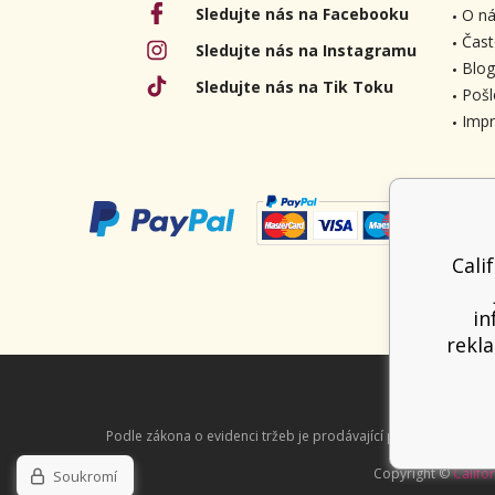
Sledujte nás na Facebooku
O ná
Čast
Sledujte nás na Instagramu
Blog
Sledujte nás na Tik Toku
Pošl
Imp
Cali
in
rekla
Podle zákona o evidenci tržeb je prodávající povinen vystavit
Copyright ©
Califo
Soukromí