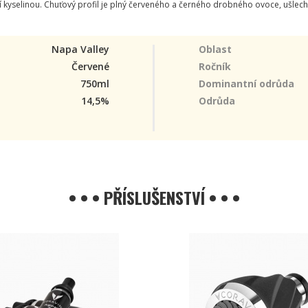
í kyselinou. Chuťový profil je plný červeného a černého drobného ovoce, ušlecht
Napa Valley
Oblast
Červené
Ročník
750ml
Dominantní odrůda
14,5%
Odrůda
• • • PŘÍSLUŠENSTVÍ • • •