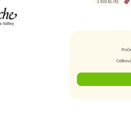
3 400 Kč /KS
Poče
Celkov