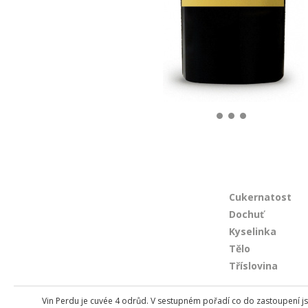
Cukernatost
Dochuť
Kyselinka
Tělo
Tříslovina
Vin Perdu je cuvée 4 odrůd. V sestupném pořadí co do zastoupení jso