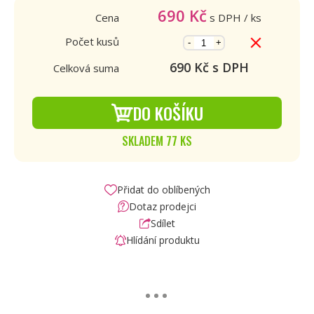
690
Kč
Cena
s DPH
/ ks
Počet kusů
-
+
690
Kč s DPH
Celková suma
DO KOŠÍKU
SKLADEM 77 KS
Přidat do oblíbených
Dotaz prodejci
Sdílet
Hlídání produktu