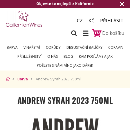
Objevte to nejlepší z Kalifornie
CZ
KČ
PŘIHLÁSIT
Do košíku
BARVA
VINAŘSTVÍ
ODRŮDY
DEGUSTAČNÍ BALÍČKY
CORAVIN
PŘÍSLUŠENSTVÍ
O NÁS
BLOG
KAM POSÍLÁME A JAK
POŠLETE S NÁMI VÍNO JAKO DÁREK
Barva
Andrew Syrah 2023 750ml
ANDREW SYRAH 2023 750ML