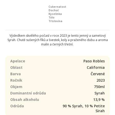
Cukernatost
Dochuť
Kyselinka
Tělo
Tříslovina
Výsledkem skvělého počasí v roce 2023 je tento jemný a sametový
Syrah. Chutě sušených fíků a švestek, koly a praženého dubu a aroma
malin a černých třešní.
Apelace
Paso Robles
Oblast
California
Barva
Červené
Ročník
2023
Objem
750ml
Dominantní odrůda
Syrah
Obsah alkoholu
13,9 %
Odrůda
90 % Syrah, 10 % Petite
Sirah