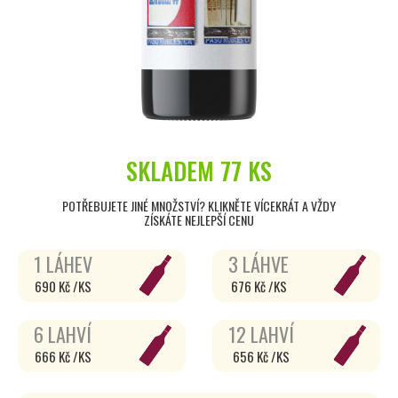
SKLADEM
77 KS
POTŘEBUJETE JINÉ MNOŽSTVÍ? KLIKNĚTE VÍCEKRÁT A VŽDY
ZÍSKÁTE NEJLEPŠÍ CENU
1 LÁHEV
3 LÁHVE
690 Kč /KS
676 Kč /KS
6 LAHVÍ
12 LAHVÍ
666 Kč /KS
656 Kč /KS