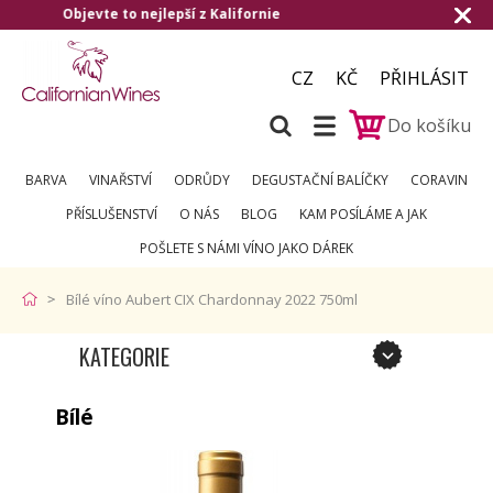
Doručení zdarma od 1.500,- do ČR a na Slovensko
CZ
KČ
PŘIHLÁSIT
Do košíku
BARVA
VINAŘSTVÍ
ODRŮDY
DEGUSTAČNÍ BALÍČKY
CORAVIN
PŘÍSLUŠENSTVÍ
O NÁS
BLOG
KAM POSÍLÁME A JAK
POŠLETE S NÁMI VÍNO JAKO DÁREK
Bílé víno Aubert CIX Chardonnay 2022 750ml
KATEGORIE
Bílé