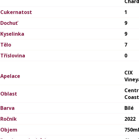
Char
Cukernatost
1
Dochuť
9
Kyselinka
9
Tělo
7
Tříslovina
0
CIX
Apelace
Viney
Centr
Oblast
Coast
Barva
Bílé
Ročník
2022
Objem
750m