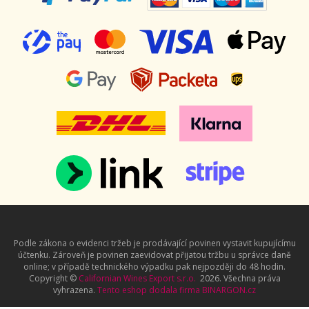
Podle zákona o evidenci tržeb je prodávající povinen vystavit kupujícímu
účtenku. Zároveň je povinen zaevidovat přijatou tržbu u správce daně
online; v případě technického výpadku pak nejpozději do 48 hodin.
Copyright ©
Californian Wines Export s.r.o.
2026. Všechna práva
vyhrazena.
Tento eshop dodala firma
BINARGON.cz