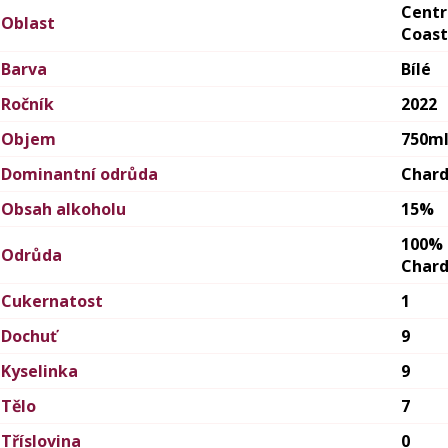
Centr
Oblast
Coast
Barva
Bílé
Ročník
2022
Objem
750m
Dominantní odrůda
Char
Obsah alkoholu
15%
100%
Odrůda
Char
Cukernatost
1
Dochuť
9
Kyselinka
9
Tělo
7
Tříslovina
0