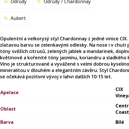
Odrůdy
Odrůdy
Chardonnay
Aubert
Opulentní a velkorysý styl Chardonnay z jedné vinice CIX.
zlatavou barvu se zelenkavými odlesky. Na nose i v chuti 
tóny svěžích citrusů, zelených jablek a mandarinek, dopl
květinové a kořenité tóny jasmínu, koriandru a sladkého 
Víno je strukturované a vyvážené s velmi dobrou kyselino
mineralitou v dlouhém a elegantním závěru. Styl Chardon
se očekává pozitivní vývoj v lahvi dalších 10-15 let.
CIX
Apelace
Viney
Centr
Oblast
Coast
Barva
Bílé