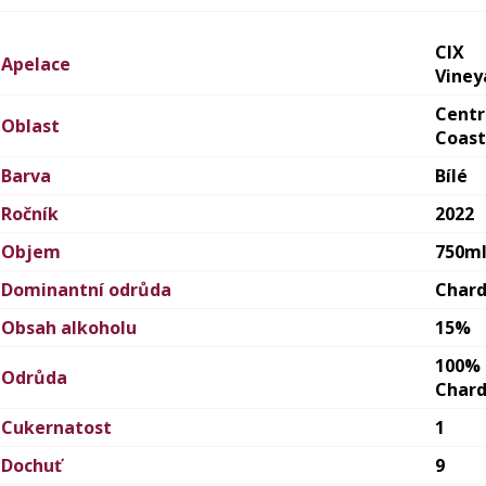
CIX
Apelace
Viney
Centr
Oblast
Coast
Barva
Bílé
Ročník
2022
Objem
750m
Dominantní odrůda
Char
Obsah alkoholu
15%
100%
Odrůda
Char
Cukernatost
1
Dochuť
9