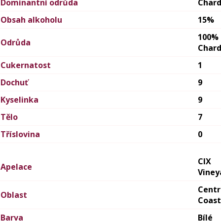
Dominantní odrůda
Char
Obsah alkoholu
15%
100%
Odrůda
Char
Cukernatost
1
Dochuť
9
Kyselinka
9
Tělo
7
Tříslovina
0
CIX
Apelace
Viney
Centr
Oblast
Coast
Barva
Bílé