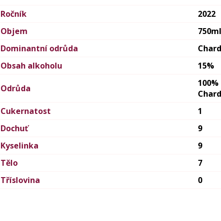
Ročník
2022
Objem
750m
Dominantní odrůda
Char
Obsah alkoholu
15%
100%
Odrůda
Char
Cukernatost
1
Dochuť
9
Kyselinka
9
Tělo
7
Tříslovina
0