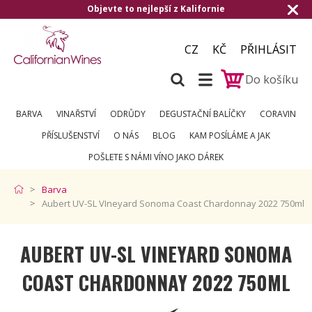
Objevte to nejlepší z Kalifornie
Doručen
CZ
KČ
PŘIHLÁSIT
Do košíku
BARVA
VINAŘSTVÍ
ODRŮDY
DEGUSTAČNÍ BALÍČKY
CORAVIN
PŘÍSLUŠENSTVÍ
O NÁS
BLOG
KAM POSÍLÁME A JAK
POŠLETE S NÁMI VÍNO JAKO DÁREK
Barva
Aubert UV-SL VIneyard Sonoma Coast Chardonnay 2022 750ml
AUBERT UV-SL VINEYARD SONOMA
COAST CHARDONNAY 2022 750ML