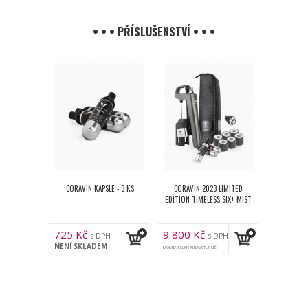
• • • PŘÍSLUŠENSTVÍ • • •
CORAVIN KAPSLE - 3 KS
CORAVIN 2023 LIMITED
EDITION TIMELESS SIX+ MIST
725
Kč
9 800
Kč
s DPH
s DPH
NENÍ SKLADEM
MOMENTÁLNĚ NEDOSTUPNÉ