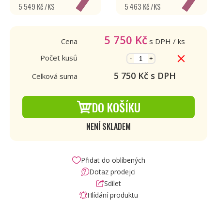
5 549 Kč /KS
5 463 Kč /KS
5 750
Kč
Cena
s DPH
/ ks
Počet kusů
-
+
5 750
Kč s DPH
Celková suma
DO KOŠÍKU
NENÍ SKLADEM
Přidat do oblíbených
Dotaz prodejci
Sdílet
Hlídání produktu