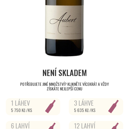
NENÍ SKLADEM
POTŘEBUJETE JINÉ MNOŽSTVÍ? KLIKNĚTE VÍCEKRÁT A VŽDY
ZÍSKÁTE NEJLEPŠÍ CENU
1 LÁHEV
3 LÁHVE
5 750 Kč /KS
5 635 Kč /KS
6 LAHVÍ
12 LAHVÍ