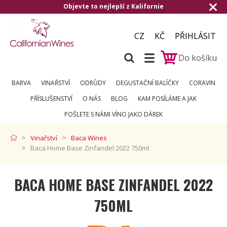
o nejlepší z Kalifornie
Doručení zdarma o
CZ
KČ
PŘIHLÁSIT
Do košíku
BARVA
VINAŘSTVÍ
ODRŮDY
DEGUSTAČNÍ BALÍČKY
CORAVIN
PŘÍSLUŠENSTVÍ
O NÁS
BLOG
KAM POSÍLÁME A JAK
POŠLETE S NÁMI VÍNO JAKO DÁREK
Vinařství
Baca Wines
Baca Home Base Zinfandel 2022 750ml
BACA HOME BASE ZINFANDEL 2022
750ML