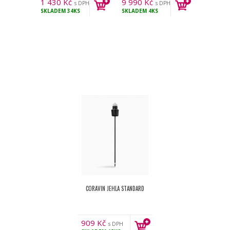
1 430
Kč
9 990
Kč
s DPH
s DPH
SKLADEM
34KS
SKLADEM
4KS
CORAVIN JEHLA STANDARD
909
Kč
s DPH