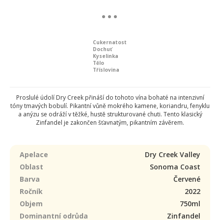
Cukernatost
Dochuť
Kyselinka
Tělo
Tříslovina
Proslulé údolí Dry Creek přináší do tohoto vína bohaté na intenzivní
tóny tmavých bobulí. Pikantní vůně mokrého kamene, koriandru, fenyklu
a anýzu se odráží v těžké, hustě strukturované chuti. Tento klasický
Zinfandel je zakončen šťavnatým, pikantním závěrem.
Apelace
Dry Creek Valley
Oblast
Sonoma Coast
Barva
Červené
Ročník
2022
Objem
750ml
Dominantní odrůda
Zinfandel