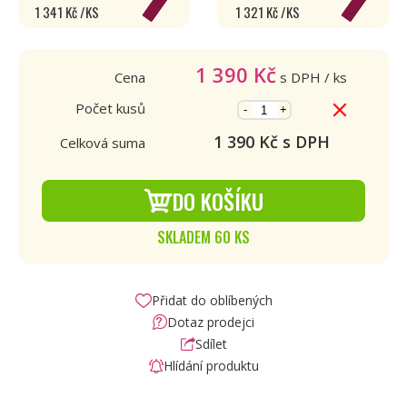
1 341 Kč /KS
1 321 Kč /KS
1 390
Kč
Cena
s DPH
/ ks
Počet kusů
-
+
1 390
Kč s DPH
Celková suma
DO KOŠÍKU
SKLADEM 60 KS
Přidat do oblíbených
Dotaz prodejci
Sdílet
Hlídání produktu