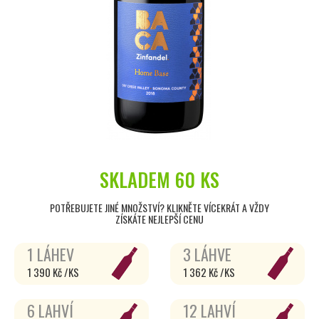
SKLADEM
60 KS
POTŘEBUJETE JINÉ MNOŽSTVÍ? KLIKNĚTE VÍCEKRÁT A VŽDY
ZÍSKÁTE NEJLEPŠÍ CENU
1 LÁHEV
3 LÁHVE
1 390 Kč /KS
1 362 Kč /KS
6 LAHVÍ
12 LAHVÍ