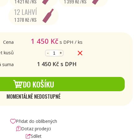
1 421 Kč /KS
1 399 Kč /KS
12 LAHVÍ
1 378 Kč /KS
1 450
Kč
Cena
s DPH
/ ks
t kusů
-
+
1 450
Kč s DPH
á suma
DO KOŠÍKU
MOMENTÁLNĚ NEDOSTUPNÉ
Přidat do oblíbených
Dotaz prodejci
Sdílet