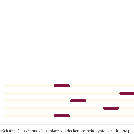
ch třešní a ostružinového koláče s nádechem černého rybízu a cedru. Na patř