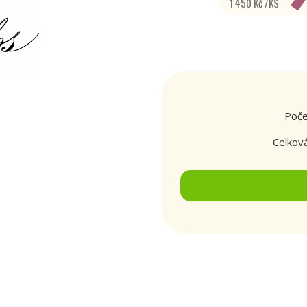
1 450 Kč /KS
Poče
Celkov