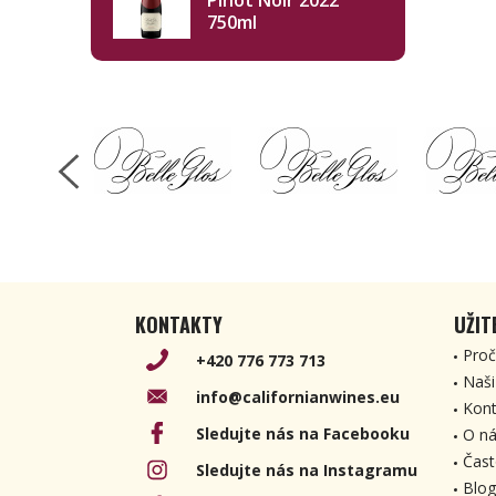
Pinot Noir 2022
750ml
KONTAKTY
UŽIT
Proč
+420 776 773 713
Naši
info@californianwines.eu
Kont
Sledujte nás na Facebooku
O ná
Čast
Sledujte nás na Instagramu
Blog