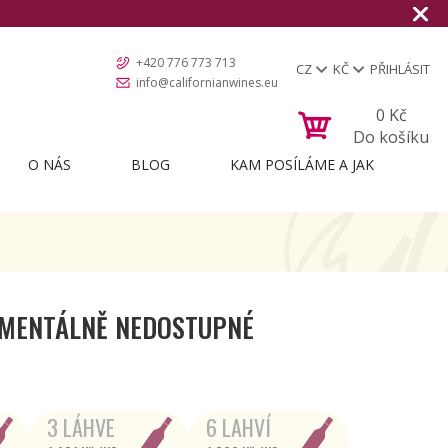
+420 776 773 713
CZ
KČ
PŘIHLÁSIT
info@californianwines.eu
0
Kč
Do košíku
O NÁS
BLOG
KAM POSÍLÁME A JAK
MENTÁLNĚ NEDOSTUPNÉ
3 LÁHVE
6 LAHVÍ