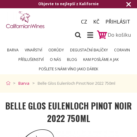
Objevte to nejlepší z Kalifornie
CZ
KČ
PŘIHLÁSIT
Do košíku
BARVA
VINAŘSTVÍ
ODRŮDY
DEGUSTAČNÍ BALÍČKY
CORAVIN
PŘÍSLUŠENSTVÍ
O NÁS
BLOG
KAM POSÍLÁME A JAK
POŠLETE S NÁMI VÍNO JAKO DÁREK
Barva
Belle Glos Eulenloch Pinot Noir 2022 750ml
BELLE GLOS EULENLOCH PINOT NOIR
2022 750ML