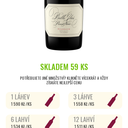
SKLADEM
59 KS
POTŘEBUJETE JINÉ MNOŽSTVÍ? KLIKNĚTE VÍCEKRÁT A VŽDY
ZÍSKÁTE NEJLEPŠÍ CENU
1 LÁHEV
3 LÁHVE
1 590 Kč /KS
1 558 Kč /KS
6 LAHVÍ
12 LAHVÍ
1 534 Kč /KS
1 511 Kč /KS