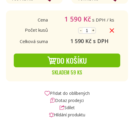
1 590
Kč
Cena
s DPH
/ ks
Počet kusů
-
+
1 590
Kč s DPH
Celková suma
DO KOŠÍKU
SKLADEM 59 KS
Přidat do oblíbených
Dotaz prodejci
Sdílet
Hlídání produktu