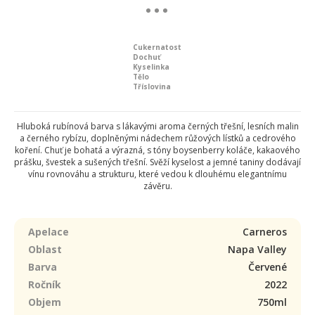
Cukernatost
Dochuť
Kyselinka
Tělo
Tříslovina
Hluboká rubínová barva s lákavými aroma černých třešní, lesních malin
a černého rybízu, doplněnými nádechem růžových lístků a cedrového
koření. Chuť je bohatá a výrazná, s tóny boysenberry koláče, kakaového
prášku, švestek a sušených třešní. Svěží kyselost a jemné taniny dodávají
vínu rovnováhu a strukturu, které vedou k dlouhému elegantnímu
závěru.
Apelace
Carneros
Oblast
Napa Valley
Barva
Červené
Ročník
2022
Objem
750ml