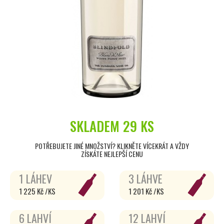
SKLADEM
29 KS
POTŘEBUJETE JINÉ MNOŽSTVÍ? KLIKNĚTE VÍCEKRÁT A VŽDY
ZÍSKÁTE NEJLEPŠÍ CENU
1 LÁHEV
3 LÁHVE
1 225 Kč /KS
1 201 Kč /KS
6 LAHVÍ
12 LAHVÍ