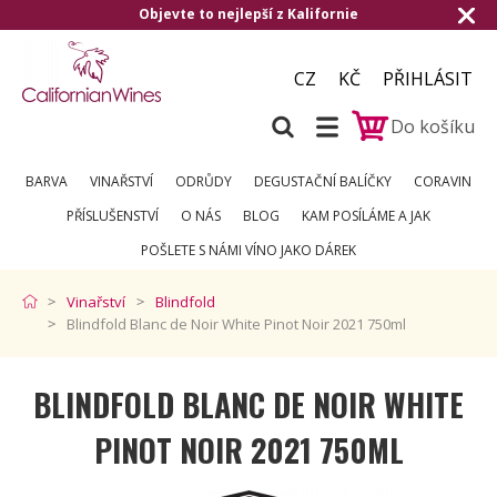
bjevte to nejlepší z Kalifornie
Doručení 
CZ
KČ
PŘIHLÁSIT
Do košíku
BARVA
VINAŘSTVÍ
ODRŮDY
DEGUSTAČNÍ BALÍČKY
CORAVIN
PŘÍSLUŠENSTVÍ
O NÁS
BLOG
KAM POSÍLÁME A JAK
POŠLETE S NÁMI VÍNO JAKO DÁREK
Vinařství
Blindfold
Blindfold Blanc de Noir White Pinot Noir 2021 750ml
BLINDFOLD BLANC DE NOIR WHITE
PINOT NOIR 2021 750ML