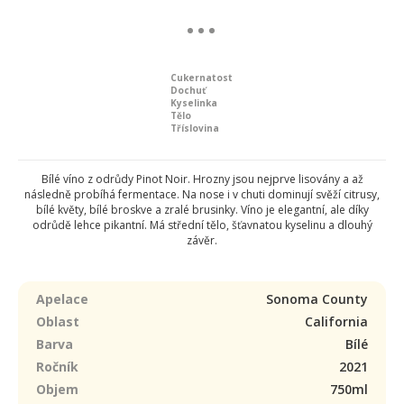
Cukernatost
Dochuť
Kyselinka
Tělo
Tříslovina
Bílé víno z odrůdy Pinot Noir. Hrozny jsou nejprve lisovány a až
následně probíhá fermentace. Na nose i v chuti dominují svěží citrusy,
bílé květy, bílé broskve a zralé brusinky. Víno je elegantní, ale díky
odrůdě lehce pikantní. Má střední tělo, šťavnatou kyselinu a dlouhý
závěr.
Apelace
Sonoma County
Oblast
California
Barva
Bílé
Ročník
2021
Objem
750ml