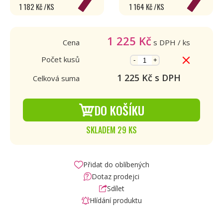
1 182 Kč /KS
1 164 Kč /KS
1 225
Kč
Cena
s DPH
/ ks
Počet kusů
-
+
1 225
Kč s DPH
Celková suma
DO KOŠÍKU
SKLADEM 29 KS
Přidat do oblíbených
Dotaz prodejci
Sdílet
Hlídání produktu