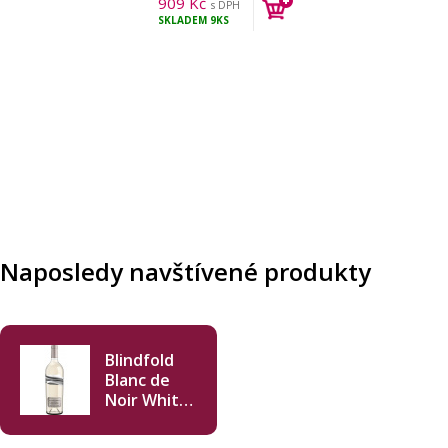
909
Kč
s DPH
SKLADEM
9KS
Naposledy navštívené produkty
Blindfold
Blanc de
Noir White
Pinot Noir
2021 750ml