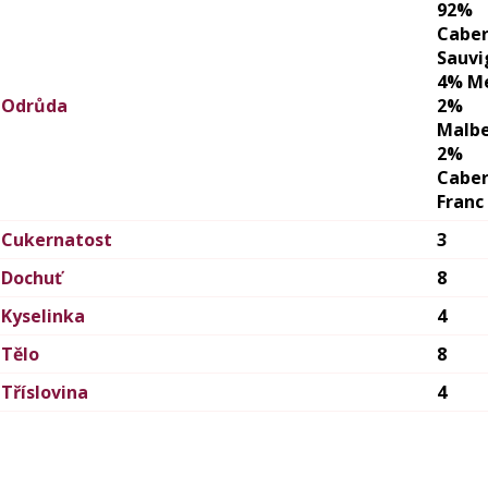
92%
Cabe
Sauvi
4% Me
Odrůda
2%
Malb
2%
Cabe
Franc
Cukernatost
3
Dochuť
8
Kyselinka
4
Tělo
8
Tříslovina
4