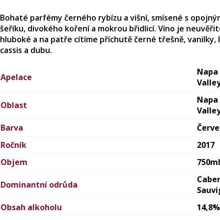
Bohaté parfémy černého rybízu a višní, smísené s opojný
šeříku, divokého koření a mokrou břidlicí. Víno je neuvěři
hluboké a na patře cítíme příchutě černé třešně, vanilky, 
cassis a dubu.
Napa
Apelace
Valle
Napa
Oblast
Valle
Barva
Červ
Ročník
2017
Objem
750m
Cabe
Dominantní odrůda
Sauvi
Obsah alkoholu
14,8%