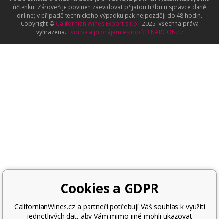
účtenku. Zároveň je povinen zaevidovat přijatou tržbu u správce daně
online; v případě technického výpadku pak nejpozději do 48 hodin.
Copyright ©
Californian Wines Export s.r.o.
2026. Všechna práva
vyhrazena.
Tvorba a pronájem eshopů
BINARGON.cz
Cookies a GDPR
CalifornianWines.cz a partneři potřebují Váš souhlas k využití
jednotlivých dat, aby Vám mimo jiné mohli ukazovat