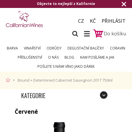
Objevte to nejlepší z Kalifornie
CZ
KČ
PŘIHLÁSIT
Do košíku
BARVA
VINAŘSTVÍ
ODRŮDY
DEGUSTAČNÍ BALÍČKY
CORAVIN
PŘÍSLUŠENSTVÍ
O NÁS
BLOG
KAM POSÍLÁME A JAK
POŠLETE S NÁMI VÍNO JAKO DÁREK
Bound + Determined Cabernet Sauvignon 2017 750ml
KATEGORIE
Červené