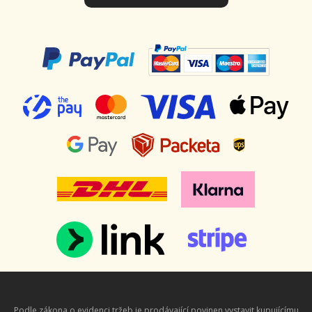
Podle zákona o evidenci tržeb je prodávající povinen vystavit kupujícímu