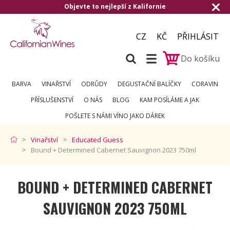
e to nejlepší z Kalifornie
Doručení zdarm
CZ
KČ
PŘIHLÁSIT
Do košíku
BARVA
VINAŘSTVÍ
ODRŮDY
DEGUSTAČNÍ BALÍČKY
CORAVIN
PŘÍSLUŠENSTVÍ
O NÁS
BLOG
KAM POSÍLÁME A JAK
POŠLETE S NÁMI VÍNO JAKO DÁREK
Vinařství
Educated Guess
Bound + Determined Cabernet Sauvignon 2023 750ml
BOUND + DETERMINED CABERNET
SAUVIGNON 2023 750ML