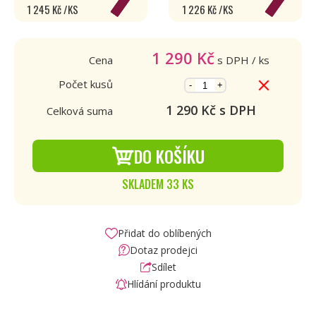
1 245 Kč /KS
1 226 Kč /KS
1 290
Kč
Cena
s DPH
/ ks
Počet kusů
-
+
1 290
Kč s DPH
Celková suma
DO KOŠÍKU
SKLADEM 33 KS
Přidat do oblíbených
Dotaz prodejci
Sdílet
Hlídání produktu