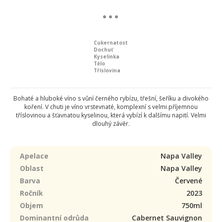
Cukernatost
Dochuť
Kyselinka
Tělo
Tříslovina
Bohaté a hluboké víno s vůní černého rybízu, třešní, šeříku a divokého
koření. V chuti je víno vrstevnaté, komplexní s velmi příjemnou
tříslovinou a šťavnatou kyselinou, která vybízí k dalšímu napití. Velmi
dlouhý závěr.
Apelace
Napa Valley
Oblast
Napa Valley
Barva
Červené
Ročník
2023
Objem
750ml
Dominantní odrůda
Cabernet Sauvignon