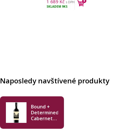
1 689
Kč
s DPH
SKLADEM
9KS
Naposledy navštívené produkty
Bound +
Determined
Cabernet
Sauvignon
2023 750ml