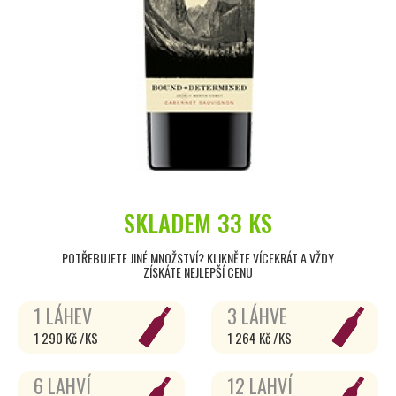
SKLADEM
33 KS
POTŘEBUJETE JINÉ MNOŽSTVÍ? KLIKNĚTE VÍCEKRÁT A VŽDY
ZÍSKÁTE NEJLEPŠÍ CENU
1 LÁHEV
3 LÁHVE
1 290 Kč /KS
1 264 Kč /KS
6 LAHVÍ
12 LAHVÍ